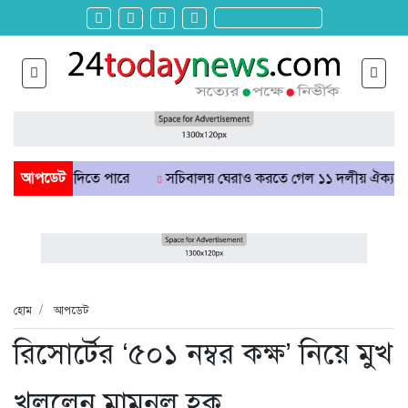
আপডেট
সচিবালয় ঘেরাও করতে গেল ১১ দলীয় ঐক্য, আটকে দিলো পুলিশ
হোম
আপডেট
রিসোর্টের ‘৫০১ নম্বর কক্ষ’ নিয়ে মুখ
খুললেন মামুনুল হক