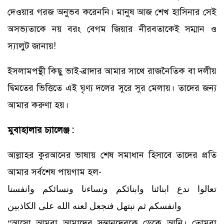
দেওয়ার গরজ অনুভব করেননি। মানুষ আজ শেখ হাসিনার সেই
অসভ্যতাকে নয় বরং বেগম জিয়ার নীরবতাকেই সম্মান ও
স্যালুট জানায়!
ইসলামপন্থী কিছু ভাই-ব্রাদার আমার সাথে রাজনৈতিক বা দলীয়
দ্বিমতের ভিত্তিতে এই ঘৃণ্য দলের সুরে সুর মেলায়। তাদের জন্য
আমার করুণা হয়।
মুবাহালার চ্যালেঞ্জ :
আল্লাহর কুরআনের ভাষায় শেষ সমাধান হিসাবে তাদের প্রতি
আমার সর্বশেষ পায়গাম হল-
تعالوا ندع ابنائنا وابنائكم ونساءنا ونسائكم وانفسنا
وانفسكم ثم نبتهل فنجعل لعنه الله على الكاذبين
“আসো আমরা আমাদের সন্তানদেরকে ডেকে আনি। তোমরা