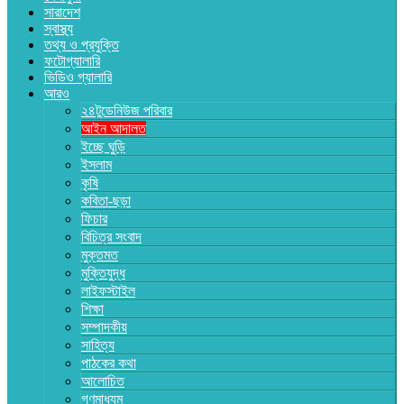
সারাদেশ
স্বাস্থ্য
তথ্য ও প্রযুক্তি
ফটোগ্যালারি
ভিডিও গ্যালারি
আরও
২৪টুডেনিউজ পরিবার
আইন আদালত
ইচ্ছে ঘুড়ি
ইসলাম
কৃষি
কবিতা-ছড়া
ফিচার
বিচিত্র সংবাদ
মুক্তমত
মুক্তিযুদ্ধ
লাইফস্টাইল
শিক্ষা
সম্পাদকীয়
সাহিত্য
পাঠকের কথা
আলোচিত
গণমাধ্যম