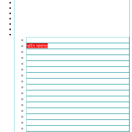
খেলাধুলা
সারাদেশ
স্বাস্থ্য
তথ্য ও প্রযুক্তি
ফটোগ্যালারি
ভিডিও গ্যালারি
আরও
২৪টুডেনিউজ পরিবার
আইন আদালত
ইচ্ছে ঘুড়ি
ইসলাম
কৃষি
কবিতা-ছড়া
ফিচার
বিচিত্র সংবাদ
মুক্তমত
মুক্তিযুদ্ধ
লাইফস্টাইল
শিক্ষা
সম্পাদকীয়
সাহিত্য
পাঠকের কথা
আলোচিত