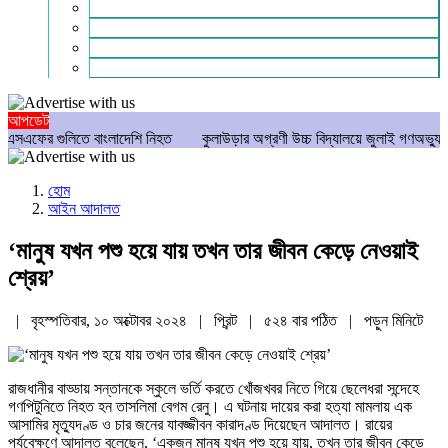
গণমাধ্যম
বিশেষ সংবাদ
সংগঠন
মুক্তমত
আপডেট
ুলিতে বাংলাদেশি নিহত
কুলাউড়ার অগ্রণী উচ্চ বিদ্যালয়ে জুলাই গণঅভ্যুত্থান দিবস 
হোম
আইন আদালত
‘মানুষ যখন পশু হয়ে যায় তখন তার জীবন কেড়ে নেওয়াই
শ্রেয়’
| বৃহস্পতিবার, ১০ অক্টোবর ২০২৪ |
প্রিন্ট
|
৫২৪ বার পঠিত
| পড়ুন
মিনিটে
রাজধানীর বাড্ডায় সন্তানকে স্কুলে ভর্তি করতে খোঁজখবর নিতে গিয়ে ছেলেধরা সন্দেহে
গণপিটুনিতে নিহত হন তাসলিমা বেগম রেনু। এ ঘটনায় দায়ের করা হত্যা মামলায় এক
আসামির মৃত্যুদণ্ড ও চার জনের যাবজ্জীবন কারাদণ্ড দিয়েছেন আদালত। রায়ের
পর্যবেক্ষণে আদালত বলেছেন, ‘একজন মানুষ যখন পশু হয়ে যায়, তখন তার জীবন কেড়ে