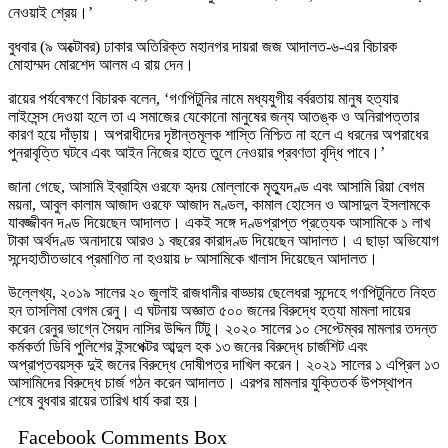
নেওয়াই শ্রেয়।’
বুধবার (৯ অক্টোবর) ঢাকার অতিরিক্ত মহানগর দায়রা জজ আদালত-৬-এর বিচারক
মোহাম্মদ মোরশেদ আলম এ রায় দেন।
রায়ের পর্যবেক্ষণে বিচারক বলেন, ‘গণপিটুনির নামে মধ্যযুগীয় বর্বরতায় মানুষ হত্যার
লাইসেন্স দেওয়া হলে তা এ সমাজের যেকোনো মানুষের জন্য আতঙ্ক ও অনিরাপত্তার
কারণ হয়ে দাঁড়ায়। অপরাধীদের দৃষ্টান্তমূলক শাস্তি নিশ্চিত না হলে এ ধরনের অপরাধের
পুনরাবৃত্তি ঘটবে এবং আইন নিজের হাতে তুলে নেওয়ার প্রবণতা বৃদ্ধি পাবে।’
জানা গেছে, আসামি ইব্রাহিম ওরফে হৃদয় মোল্লাকে মৃত্যুদণ্ড এবং আসামি রিয়া বেগম
ময়না, আবুল কালাম আজাদ ওরফে আজাদ মণ্ডল, কামাল হোসেন ও আসাদুল ইসলামকে
যাবজ্জীবন দণ্ড দিয়েছেন আদালত। একই সঙ্গে দণ্ডপ্রাপ্ত প্রত্যেক আসামিকে ১ লাখ
টাকা অর্থদণ্ড অনাদায়ে আরও ১ বছরের কারাদণ্ড দিয়েছেন আদালত। এ ছাড়া অভিযোগ
সন্দেহাতীতভাবে প্রমাণিত না হওয়ায় ৮ আসামিকে খালাস দিয়েছেন আদালত।
উল্লেখ্য, ২০১৯ সালের ২০ জুলাই রাজধানীর বাড্ডায় ছেলেধরা সন্দেহে গণপিটুনিতে নিহত
হন তাসলিমা বেগম রেনু। এ ঘটনায় অজ্ঞাত ৫০০ জনের বিরুদ্ধে হত্যা মামলা দায়ের
করেন রেনুর ভাগ্নে সৈয়দ নাসির উদ্দিন টিটু। ২০২০ সালের ১০ সেপ্টেম্বর মামলার তদন্ত
কর্মকর্তা ডিবি পুলিশের ইন্সপেক্টর আব্দুল হক ১৩ জনের বিরুদ্ধে চার্জশিট এবং
অপ্রাপ্তবয়স্ক দুই জনের বিরুদ্ধে দোষীপত্র দাখিল করেন। ২০২১ সালের ১ এপ্রিল ১৩
আসামিদের বিরুদ্ধে চার্জ গঠন করেন আদালত। এরপর মামলার যুক্তিতর্ক উপস্থাপন
শেষে বুধবার রায়ের তারিখ ধার্য করা হয়।
Facebook Comments Box