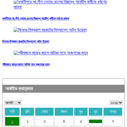
ভবানীপুরে আ.লীগ নেতার ছেলের বিরুদ্ধে গার্মেন্টস কর্মীকে ধর্ষণের মামলা
ফিফার বিশ্বকাপ বয়কটের সিদ্ধান্তে অটল উয়েফা
শ্রীমঙ্গলে মাছের জালে আটকা পড়ে অজগরের মৃত্যু
আর্কাইভ ক্যালেন্ডার
শনি
রবি
সোম
মঙ্গল
বুধ
বৃহ
শুক্র
১
২
৩
৪
৫
৭