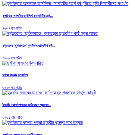
কুলাউড়ায় অনলাইন জার্নালিস্ট সোসাইটির চতুর্থ...
৪৬০৭ বার পঠিত
দুর্বৃত্তদের ‘ছুরিকাঘাতে’ কুলাউড়ার ছাত্রলীগ কর্মী...
৩৯৬২ বার পঠিত
ছ্যাঁকা খাওয়ার উপকারিতা
৩৯১৭ বার পঠিত
ইংরেজি নববর্ষের শুভেচ্ছা জানিয়েছেন প্রভাষক...
৩৮১৫ বার পঠিত
কুলাউড়ায় কলেজ পড়ুয়া ছাত্রীর ঝুলন্ত...