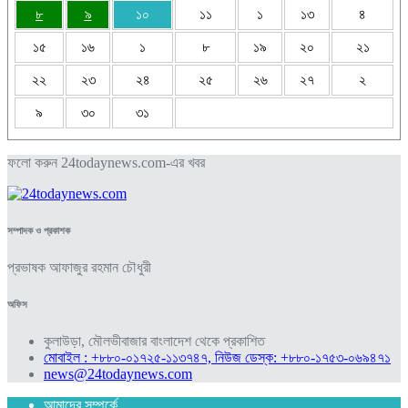
৮
৯
১০
১১
১
১৩
৪
১৫
১৬
১
৮
১৯
২০
২১
২২
২৩
২৪
২৫
২৬
২৭
২
৯
৩০
৩১
ফলো করুন 24todaynews.com-এর খবর
সম্পাদক ও প্রকাশক
প্রভাষক আফাজুর রহমান চৌধুরী
অফিস
কুলাউড়া, মৌলভীবাজার বাংলাদেশ থেকে প্রকাশিত
মোবাইল : +৮৮০-০১৭২৫-১১৩৭৪৭, নিউজ ডেস্ক: +৮৮০-১৭৫৩-০৬৯৪৭১
news@24todaynews.com
আমাদের সম্পর্কে