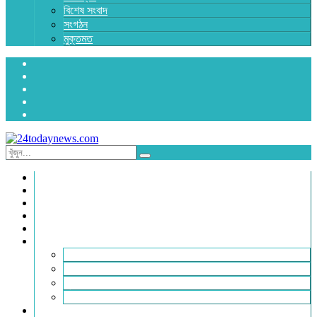
বিশেষ সংবাদ
সংগঠন
মুক্তমত
প্রচ্ছদ
জাতীয়
রাজনীতি
অর্থনীতি
আন্তর্জাতিক
জেলা সংবাদ
হবিগঞ্জ
মৌলভীবাজার
সুনামগঞ্জ
সিলেট
বিনোদন