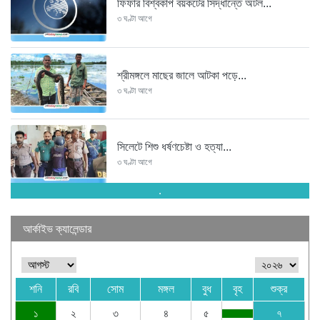
ফিফার বিশ্বকাপ বয়কটের সিদ্ধান্তে অটল...
৩ ঘণ্টা আগে
শ্রীমঙ্গলে মাছের জালে আটকা পড়ে...
৩ ঘণ্টা আগে
সিলেটে শিশু ধর্ষণচেষ্টা ও হত্যা...
৩ ঘণ্টা আগে
.
পঞ্চাশ পেরোনো আমিশা এখনও ‘সিঙ্গেল’...
আর্কাইভ ক্যালেন্ডার
৩ ঘণ্টা আগে
শনি
রবি
সোম
মঙ্গল
বুধ
বৃহ
শুক্র
যে ৭ অভ্যাস আপনার হৃদরোগের...
৩ ঘণ্টা আগে
১
২
৩
৪
৫
৭