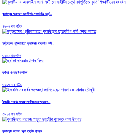
কুলাউড়ায় অনলাইন জার্নালিস্ট সোসাইটির চতুর্থ...
৪৬০৭ বার পঠিত
দুর্বৃত্তদের ‘ছুরিকাঘাতে’ কুলাউড়ার ছাত্রলীগ কর্মী...
৩৯৬২ বার পঠিত
ছ্যাঁকা খাওয়ার উপকারিতা
৩৯১৭ বার পঠিত
ইংরেজি নববর্ষের শুভেচ্ছা জানিয়েছেন প্রভাষক...
৩৮১৫ বার পঠিত
কুলাউড়ায় কলেজ পড়ুয়া ছাত্রীর ঝুলন্ত...