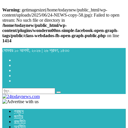
Warning
: getimagesize(/home/todaynew/public_html/wp-
content/uploads/2025/06/24-NEWS-copy-58.jpg): Failed to open
stream: No such file or directory in
/home/todaynew/public_html/wp-
content/plugins/wonderm00ns-simple-facebook-open-graph-
tags/public/class-webdados-fb-open-graph-public.php
on line
1414
সোমবার ১০ আগস্ট, ২০২৬ | ২৬ শ্রাবণ, ১৪৩৩
প্রচ্ছদ
জাতীয়
রাজনীতি
অর্থনীতি