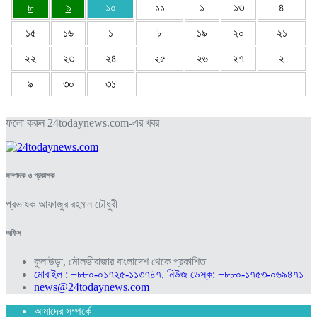
৮
৯
১০
১১
১
১৩
৪
১৫
১৬
১
৮
১৯
২০
২১
২২
২৩
২৪
২৫
২৬
২৭
২
৯
৩০
৩১
ফলো করুন 24todaynews.com-এর খবর
সম্পাদক ও প্রকাশক
প্রভাষক আফাজুর রহমান চৌধুরী
অফিস
কুলাউড়া, মৌলভীবাজার বাংলাদেশ থেকে প্রকাশিত
মোবাইল : +৮৮০-০১৭২৫-১১৩৭৪৭, নিউজ ডেস্ক: +৮৮০-১৭৫৩-০৬৯৪৭১
news@24todaynews.com
আমাদের সম্পর্কে