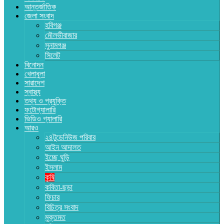
আন্তর্জাতিক
জেলা সংবাদ
হবিগঞ্জ
মৌলভীবাজার
সুনামগঞ্জ
সিলেট
বিনোদন
খেলাধুলা
সারাদেশ
স্বাস্থ্য
তথ্য ও প্রযুক্তি
ফটোগ্যালারি
ভিডিও গ্যালারি
আরও
২৪টুডেনিউজ পরিবার
আইন আদালত
ইচ্ছে ঘুড়ি
ইসলাম
কৃষি
কবিতা-ছড়া
ফিচার
বিচিত্র সংবাদ
মুক্তমত