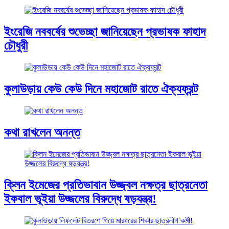
ইংরেজি নববর্ষের শুভেচ্ছা জানিয়েছেন প্রভাষক ফাহাদ
চৌধুরী
কুলাউড়ায় কেউ কেউ দিনে মহাজোট রাতে ঐক্যফ্রন্ট
কথা রাখলেন অনন্ত
ক্লিন ইমেজের প্রতিভাবান উজ্জ্বল নক্ষত্র ছাত্রনেতা
ইকবাল ভূইয়া উজ্জলের বিরুদ্ধে ষড়যন্ত্র!