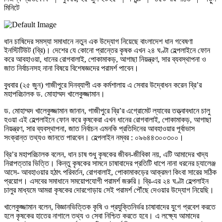
মিনিটে
ধান চাষিদের সমস্যা সমাধানে নতুন এক উদ্যোগ নিয়েছে বাংলাদেশ ধান গবেষণা
ইনস্টিটিউট (ব্রি)। দেশের যে কোনো প্রান্তের কৃষক এখন ২৪ ঘণ্টা হেল্পলাইনে ফোন
করে আবহাওয়া, ধানের রোগবালাই, পোকামাকড়, আগাছা নিয়ন্ত্রণ, সার ব্যবস্থাপনা ও
জাত নির্বাচনসহ নানা বিষয়ে বিশেষজ্ঞদের পরামর্শ পাবেন।
বুধবার (২৫ জুন) গাজীপুরে দিনব্যাপী এক কর্মশালায় এ সেবার উদ্বোধন করেন ব্রি’র
মহাপরিচালক ড. মোহাম্মদ খালেকুজ্জামান।
ড. মোহাম্মদ খালেকুজ্জামান জানান, গাজীপুরে ব্রি’র এগ্রোমেট ল্যাবের তত্ত্বাবধানে চালু
হওয়া এই হেল্পলাইনে ফোন করে কৃষকেরা এখন ধানের রোগবালাই, পোকামাকড়, আগাছা
নিয়ন্ত্রণ, সার ব্যবস্থাপনা, জাত নির্বাচন এমনকি প্রতিদিনের আবহাওয়ার পূর্বাভাস
সংক্রান্ত তথ্যও জানতে পারবেন। হেল্পলাইন নম্বর : ০৯৬৪৪৩০০৩০০।
ব্রি’র মহাপরিচালক বলেন, ধান চাষ শুধু কৃষকের জীবন-জীবিকা নয়, এটি আমাদের খাদ্য
নিরাপত্তার ভিত্তি। কিন্তু কৃষকের সামনে চাষাবাদের প্রতিটি ধাপে নানা ধরনের চ্যালেঞ্জ
আসে- আবহাওয়ার হঠাৎ পরিবর্তন, রোগবালাই, পোকামাকড়ের আক্রমণ কিংবা সারের সঠিক
প্রয়োগ। এসবের সমাধানে সময়োপযোগী পরামর্শ জরুরি। ব্রি-এর ২৪ ঘণ্টা হেল্পলাইন
চালুর মাধ্যমে আমরা কৃষকের দোরগোড়ায় সেই পরামর্শ পৌঁছে দেওয়ার উদ্যোগ নিয়েছি।
খালেকুজ্জামান বলেন, বিজ্ঞানভিত্তিক কৃষি ও প্রযুক্তিনির্ভর চাষাবাদের যুগে প্রবেশ করতে
হলে কৃষকের হাতের নাগালে তথ্য ও সেবা নিশ্চিত করতে হবে। এ লক্ষ্যে আমাদের