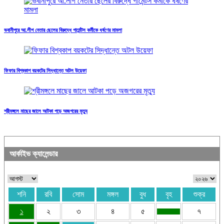
ভবানীপুরে আ.লীগ নেতার ছেলের বিরুদ্ধে গার্মেন্টস কর্মীকে ধর্ষণের মামলা
ফিফার বিশ্বকাপ বয়কটের সিদ্ধান্তে অটল উয়েফা
শ্রীমঙ্গলে মাছের জালে আটকা পড়ে অজগরের মৃত্যু
আর্কাইভ ক্যালেন্ডার
শনি
রবি
সোম
মঙ্গল
বুধ
বৃহ
শুক্র
১
২
৩
৪
৫
৭