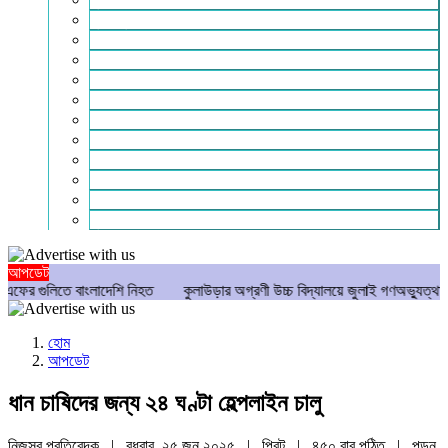
মুক্তিযুদ্ধ
লাইফস্টাইল
শিক্ষা
সম্পাদকীয়
সাহিত্য
পাঠকের কথা
আলোচিত
গণমাধ্যম
বিশেষ সংবাদ
সংগঠন
মুক্তমত
আপডেট
ে বাংলাদেশি নিহত
কুলাউড়ার অগ্রণী উচ্চ বিদ্যালয়ে জুলাই গণঅভ্যুত্থান দিবস পালি
হোম
আপডেট
ধান চাষিদের জন্য ২৪ ঘণ্টা হেল্পলাইন চালু
নিজস্ব প্রতিবেদক | বুধবার, ২৫ জুন ২০২৫ |
প্রিন্ট
|
৪৫০ বার পঠিত
| পড়ুন