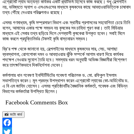
এগ্রোমেট ল্যাব অত্যন্ত কার্যকর একটি প্ল্যাটফর্ম হিসেবে কাজ করছে। শুধু হেল্পলাইন
নয়, ভবিষ্যতে অ্যাপ ও এসএমএসের মাধ্যমে কৃষকদের কাছে আবহাওয়াভিত্তিক চাষাবাদ
তথ্য পৌঁছে দেওয়ার পরিকল্পনাও রয়েছে।
এসময় গণমাধ্যম, কৃষি সম্প্রসারণ বিভাগ এবং স্থানীয় প্রশাসনের সহযোগিতা চেয়ে তিনি
বলেন, আমাদের একার পক্ষে সম্ভব নয় কৃষকের সব চাহিদা পূরণ করা। তাই মিডিয়ার
মাধ্যমে এই সেবার তথ্য ছড়িয়ে দিলে দেশব্যাপী কৃষকেরা উপকৃত হবেন। সবাই মিলে
কাজ করলে প্রযুক্তিনির্ভর টেকসই কৃষি বাস্তবায়ন সম্ভব।
ব্রি’র পক্ষ থেকে জানানো হয়, হেল্পলাইনের মাধ্যমে কৃষকদের সার, সেচ, আগাছা
ব্যবস্থাপনা, রোগপোকা দমন ও আবহাওয়ার ঝুঁকি সম্পর্কে আগাম ধারণা দিয়ে কার্যকর
পদক্ষেপ নেওয়ার সুযোগ তৈরি হবে। সমস্যার ধরন অনুযায়ী অভিজ্ঞ বিজ্ঞানীরা বিশ্লেষণ
করে তাৎক্ষণিকভাবে দিকনির্দেশনা দেবেন।
কর্মশালায় ধান গবেষণা ইনস্টিটিউটের গবেষণা পরিচালক ড. মো. রফিকুল ইসলাম
সভাপতিত্ব করেন। মূল প্রবন্ধ উপস্থাপন করেন এগ্রোমেট ল্যাবের কো-অর্ডিনেটর ড.
এ বি এম জাহিদ হোসেন। এসময় প্রতিষ্ঠানটির বৈজ্ঞানিক কর্মকর্তা, গবেষক এবং বিভিন্ন
বিভাগের কর্মকর্তারা উপস্থিত ছিলেন।
Facebook Comments Box
📸 ফটো কার্ড
Facebook