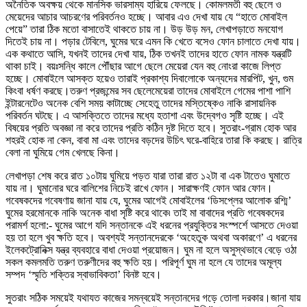
অনৈতিক অবক্ষয় থেকে মানসিক ভারসাম্য হারিয়ে ফেলছে। কোমলমতী বহু ছেলে ও
মেয়েদের আচার আচরণের পরিবর্তনও হচ্ছে। আবার এও দেখা যায় যে “হাতে মোবাইল
পেয়ে” তারা ঠিক মতো বাসাতেই থাকতে চায় না। উড় উড় মন, লেখাপড়াতে মনযোগ
দিতেই চায় না। পড়ার টেবিলে, ঘুমের ঘরে এমন কি খেতে বসেও ফোন চালাতে দেখা যায়।
এক কথাতে আসি, যখনই তাদের দেখা যায়, ঠিক তখনই তাদের হাতে ফোন নামক যন্ত্রটি
থাকা চাই। বয়ঃসন্ধি কালে পৌঁছার আগে ছেলে মেয়েরা যেন বহু নোংরা কাজে লিপ্ত
হচ্ছে। মোবাইলে আসক্ত হয়েও তারাই প্রকাশ্য দিবালোকে অন্যদের মারপিট, খুন, গুম
কিংবা ধর্ষণ করছে।তরুণ প্রজন্মের সব ছেলেমেয়েরা তাদের মোবাইলে গেমের পাশা পাশি
ইন্টারনেটেও অনেক বেশি সময় কাটাচ্ছে সেহেতু তাদের মস্তিষ্কেও নাকি রাসায়নিক
পরিবর্তন ঘটছে। এ আসক্তিতে তাদের মধ্যে হতাশা এবং উদ্বেগও সৃষ্টি হচ্ছে। এই
বিষয়ের প্রতি অবজ্ঞা না করে তাদের প্রতি কঠিন দৃষ্ট দিতে হবে। সুতরাং-গ্রাম হোক আর
শহরই হোক না কেন, বাবা মা এবং তাদের বড়দের উচিৎ ঘরে-বাহিরে তারা কি করছে। রাত্রি
বেলা না ঘুমিয়ে গেম খেলছে কিনা।
লেখাপড়া শেষ করে রাত ১০টায় ঘুমিয়ে পড়ত যারা তারা রাত ১২টা বা এক টাতেও ঘুমাতে
যায় না। ঘুমানোর ঘরে বালিশের নিচেই রাখে ফোন। সারাক্ষণই ফোন আর ফোন।
গবেষকদের গবেষণায় জানা যায় যে, ঘুমের আগেই মোবাইলের ‘ডিসপ্লের আলোক রশ্মি’
ঘুমের হরমোনকে নাকি অনেক বাধা সৃষ্টি করে থাকে৷ তাই মা বাবাদের প্রতি গবেষকদের
পরামর্শ হলো:- ঘুমের আগে যদি সন্তানকে এই ধরনের প্রযুক্তির সংস্পর্শে আসতে দেওয়া
হয় তা হলে খুব ক্ষতি হবে। অবশ্যই সন্তানদেরকে ‘অহেতুক অথবা অকারণে’ এ ধরনের
ইলেকট্রোনিক্স যন্ত্র ব্যবহারে বাধা দেওয়া প্রয়োজন। ঘুম না হলে অসুস্থভাবে বেড়ে ওঠা
সকল কমলমতি তরুণ তরুণীদের বহু ক্ষতি হয়। পরিপূর্ণ ঘুম না হলে যে তাদের অমূল্য
সম্পদ ‘স্মৃতি শক্তির স্বাভাবিকতা’ বিনষ্ট হবে।
সুতরাং সঠিক সময়েই যথাযত কাজের সমন্বয়েই সন্তানদের গড়ে তোলা দরকার।জানা যায়