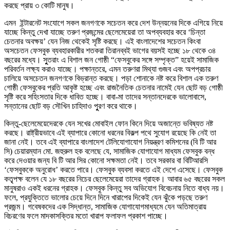
করছে প্রায় ৩ কোটি মানুষ।
এমন ইন্টারনেট সংযোগে সকল জনগণকে সচেতন করে দেশ উন্নয়নের দিকে এগিয়ে নিয়ে
যাচ্ছে কিন্তু দেখা যাচ্ছে তরুণ প্রজন্মের ছেলেমেয়েরা তা অপব্যবহার করে ‘চিন্তা
চেতনার অবক্ষয়’ যেন নিজ থেকেই সৃষ্টি করছে। এই বাংলাদেশের সচেতন কিংবা
অসচেতন ফেসবুক ব্যবহারকারীর শতকরা তিরানব্বই ভাগের বয়সই হচ্ছে ১৮ থেকে ৩৪
বছরের মধ্যে। সুুতরাং এ বিশাল জন গোষ্ঠী “ফেসবুকের সঙ্গে সম্পৃক্ত” হয়েই সামাজিক
পরিবর্তন লক্ষ্য করাও যাচ্ছে। পক্ষান্তরে, এমন তরুণরা মিথ্যা গুজব এবং অপপ্রচার
চালিয়ে অসচেতন জনগণকে বিভ্রান্ত করছে। পড়া শোনাকে নষ্ট করে বিশাল এক তরুণ
গোষ্ঠী ফেসবুকের প্রতি আকৃষ্ট হচ্ছে এবং রাজনৈতিক চেতনার নামেই যেন ছোট বড় গোষ্ঠী
সৃষ্টি করে সহিংসতার দিকে ধাবিত হচ্ছে। বাবা-মা তাদের সন্তানদেরকে ভালোবাসে,
সন্তানের ছোট বড় সৌখিন চাহিদাও পুুরণ করে থাকে।
কিন্তু-ছেলেমেয়েদেরকে যেন সখের মোবাইল ফোন কিনে দিয়ে অজান্তে ভবিষ্যত নষ্ট
করছে। রাষ্ট্রীয়ভাবে এই ব্যাপারে কোনো ধরনের বিকল্প পথে সুযোগ রয়েছে কি নেই তা
জানা নেই। তবে এই ব্যাপারে বাংলাদেশ টেলিযোগাযোগ নিয়ন্ত্রণ কমিশনের (বি টি আর
সি) চেয়ারম্যান মো. জহুরুল হক বলেছে যে, সামাজিক যোগাযোগ মাধ্যম ফেসবুক বন্ধ
করে দেওয়ার জন্য বি টি আর সির কোনো সক্ষমতা নেই। তবে সরকার বা বিটিআরসি
‘ফেসবুককে অনুরোধ’ করতে পারে। ফেসবুক ব্যবসা করতে এই দেশে এসেছে। ফেসবুক
কতৃৃপক্ষ বলেন যে ১৮ বছরের নিচের ছেলেমেয়েরা তাদের গ্রাহক। আবার ৬৫ বছরের সকল
মানুষরাও একই ধরনের গ্রাহক। ফেসবুক কিন্তু সব অভিযোগ বিবেচনায় নিতে বাধ্য নয়।
ফলে, প্রযুক্তিতে ভালোর চেয়ে দিনে দিনে খারাপের দিকেই যেন ঝুঁকে পড়ছে তরুণ
প্রজন্ম। গবেষকদের এক সিদ্ধান্ত, সামাজিক যোগাযোগমাধ্যমে যেন অতিমাত্রায়
বিচরণের ফলে মাদকাসক্তির মতো খারাপ ফলাফল প্রকাশ পাচ্ছে।