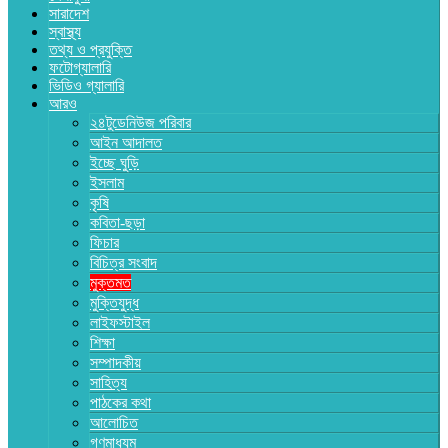
সারাদেশ
স্বাস্থ্য
তথ্য ও প্রযুক্তি
ফটোগ্যালারি
ভিডিও গ্যালারি
আরও
২৪টুডেনিউজ পরিবার
আইন আদালত
ইচ্ছে ঘুড়ি
ইসলাম
কৃষি
কবিতা-ছড়া
ফিচার
বিচিত্র সংবাদ
মুক্তমত
মুক্তিযুদ্ধ
লাইফস্টাইল
শিক্ষা
সম্পাদকীয়
সাহিত্য
পাঠকের কথা
আলোচিত
গণমাধ্যম