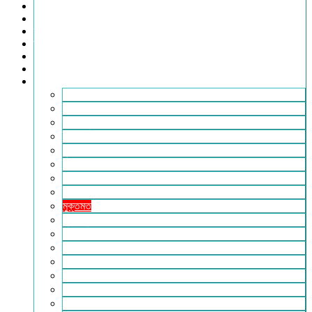
খেলাধুলা
সারাদেশ
স্বাস্থ্য
তথ্য ও প্রযুক্তি
ফটোগ্যালারি
ভিডিও গ্যালারি
আরও
২৪টুডেনিউজ পরিবার
আইন আদালত
ইচ্ছে ঘুড়ি
ইসলাম
কৃষি
কবিতা-ছড়া
ফিচার
বিচিত্র সংবাদ
মুক্তমত
মুক্তিযুদ্ধ
লাইফস্টাইল
শিক্ষা
সম্পাদকীয়
সাহিত্য
পাঠকের কথা
আলোচিত