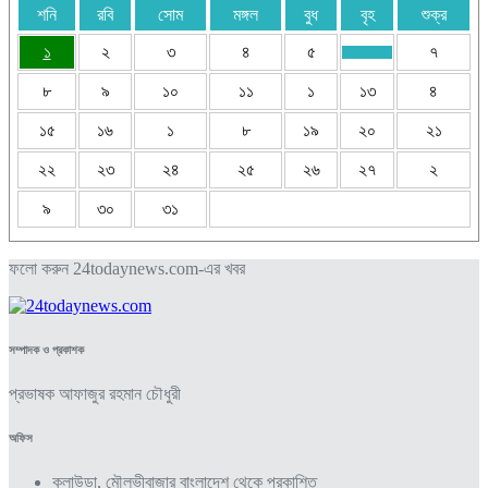
শনি
রবি
সোম
মঙ্গল
বুধ
বৃহ
শুক্র
১
২
৩
৪
৫
৭
৮
৯
১০
১১
১
১৩
৪
১৫
১৬
১
৮
১৯
২০
২১
২২
২৩
২৪
২৫
২৬
২৭
২
৯
৩০
৩১
ফলো করুন 24todaynews.com-এর খবর
সম্পাদক ও প্রকাশক
প্রভাষক আফাজুর রহমান চৌধুরী
অফিস
কুলাউড়া, মৌলভীবাজার বাংলাদেশ থেকে প্রকাশিত