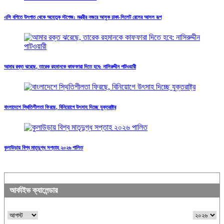
এসি বগিতে উৎপাত থেকে অহেতুক স্টপেজ: মন্ত্রীর নজরে আসুক ঢাকা-সিলেট রেলের আসল রূপ
আমার রক্ত ঝরেছে, তারেক রহমানকে কাফফারা দিতে হবে: নাসিরুদ্দীন পাটওয়ারী
বাংলাদেশে স্থিতিশীলতা ফিরছে, বিনিয়োগে উৎসাহ দিচ্ছে যুক্তরাষ্ট্র
কুলাউড়ায় বিশ্ব মাতৃদুগ্ধ সপ্তাহ ২০২৬ পালিত
আর্কাইভ ক্যালেন্ডার