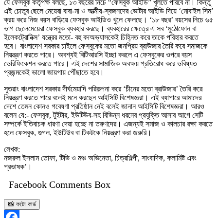
যে ফেসবুক কর্তৃপক্ষ বলছে, ১৩ বছরের নিচে “ফেসবুক আইডি” খুলতে পারবে না। কিন্তু
এই চোতুর ছেলে মেয়েরা বাবা-মা ও আত্মীয়-স্বজনদের ভোটার আইডি দিয়ে ‘মোবাইল সিম’
ক্রয় করে নিজ বয়স বাড়িয়ে ফেসবুক আইডিও খুলে ফেলছে। ‘১৮ বছর’ বয়সের নিচে ৬৫
ভাগ ছেলেমেয়েরা ফেসবুক ব্যবহার করছে। ব্যবহারের ক্ষেত্রে এ সব ‘মুঠোফোন বা
ইলেকট্রোনিক্স’ যন্ত্রের মতো- বহু বদঅভ্যাসকেই চিহ্নিত করে তাকে পরিহার করতে
হবে। বাংলাদেশ সরকার চাইলে ফেসবুকের মতো জনপ্রিয় ব্রাউজার তৈরি করে সমাজকে
নিয়ন্ত্রণ করতে পারে। অবশ্যই বিটিআরসি ইচ্ছা করলে এ ফেসবুকের ওপরে বয়স
ভেরিফিকেশন করতে পারে। এই দেশের সামাজিক অবক্ষয় প্রতিরোধ করে ভবিষ্যত
প্রজন্মকেই ভালো জায়গায় পৌঁছাতে হবে।
সুতরাং বাংলাদেশ সরকার দীর্ঘমেয়াদি পরিকল্পনা করে ‘চীনের মতো ব্রাউজার’ তৈরি করে
নিয়ন্ত্রণ করতে পারে বলেই মনে করছেন আইসিটি বিশেষজ্ঞরা। এই ব্যাপারে আমাদের
দেশে তেমন কোনও গবেষণা প্রতিষ্ঠান নেই বলেই জানান আইসিটি বিশেষজ্ঞরা। আরও
বলেন যে:- ফেসবুক, টুইটার, ইউটিউব-সহ বিভিন্ন ধরনের প্রযুক্তি আসার আগে সেটি
সম্পর্কে ইতিবাচক ধারণা দেয়া হচ্ছে না তরুণদের। এজন্যই সমাজ ও কালচার রক্ষা করতে
হলে ফেসবুক, গুগল, ইউটিউব বা টিকটকে নিয়ন্ত্রণ করা জরুরি।
লেখক:
নজরুল ইসলাম তোফা, টিভি ও মঞ্চ অভিনেতা, চিত্রশিল্পী, সাংবাদিক, কলামিষ্ট এবং
প্রভাষক’।
Facebook Comments Box
📸 ফটো কার্ড