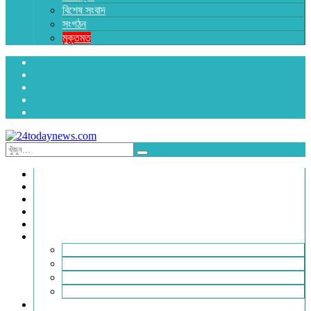
বিশেষ সংবাদ
সংগঠন
মুক্তমত
প্রচ্ছদ
জাতীয়
রাজনীতি
অর্থনীতি
আন্তর্জাতিক
জেলা সংবাদ
হবিগঞ্জ
মৌলভীবাজার
সুনামগঞ্জ
সিলেট
বিনোদন