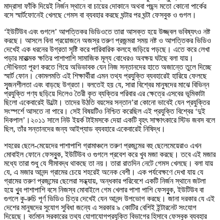
মাদ্রাসা ফাঁকি দিয়েই নির্জন স্থানে বা চায়ের দোকানে অথবা পছন্দ মতো কোনো পার্কের
বসে স্মার্টফোনেই খেলছে গেমস বা ব্যবহার করছে ঘন্টার পর ঘন্টা ফেসবুক ও গুগল।
‘ইউটিউব এবং গুগলে’ আপত্তিকর ভিডিওতে তারা আসক্ত হয়ে উজ্জ্বল ভবিষ্যৎও নষ্ট
করছে। আসলে বিনা প্রয়োজনে অজস্র তরুণ প্রজন্মরা সময় নষ্ট ও আপত্তিকর ভিডিও
দেখেই এক ধরনের উগ্রতা সৃষ্টি করে পারিবারিক কলহে জড়িয়ে পড়ছে। এতে করে লেখা
পড়ার মারাত্মক ক্ষতির পাশাপাশি সামাজিক মূল্য বোধেরও অবক্ষয় ঘটছে বলা যায়।
সৌখিনতা পূরণ করতে গিয়ে অভিভাবক যেন নিজ সন্তানদের হাতে অজান্তে তুলে দিচ্ছে
স্মার্ট ফোন। কোমলমতি এই শিক্ষার্থীরা এমন তথ্য প্রযুক্তি ব্যবহারেই হারিয়ে ফেলছে
সৃৃৃজনশীলতা এবং বাড়ছে উগ্রতা। বলতেই হয় যে, সারা বিশ্বের মানুষদের মাঝে বিভিন্ন
প্রযুক্তি পণ্য ছড়িয়ে দিলেও তৈরী কৃত ব্যক্তির পরিবার এর ক্ষেত্রে এসবের ভূমিকাটা
ছিলো একেবারেই উল্টো। তাদের উঠতি বয়সের সন্তান’রা কোনো ভাবেই যেন প্রযুক্তির
সংস্পর্শে আসতে না পারে। সেই বিষয়টিও নিশ্চিত করেছিল এই প্রযুক্তি বিশ্বের ‘দুই
দিকপাল’।২০১১ সালে নিউ ইয়র্ক টাইমসকে দেয়া একটি বৃহৎ সাক্ষাৎকারে স্টিভ জবস বলে
ছিল, তাঁর সন্তানদের জন্য আইপ্যাড ব্যবহারে একেবারেই নিষিদ্ধ।
শহরের ছেলে-মেয়েদের পাশাপাশি গ্রামাঞ্চলে তরুণ প্রজন্মের বহু ছেলেমেয়েরাও এখন
মোবাইল ফোনে ফেসবুুক, ইউটিউব ও গুগলে প্রবেশ করে খুব মজা করছে। তবে এই মজার
মধ্যে তারা শুধু যে সীমাবদ্ধ থাকছে তা নয়। তারা রাতদিন নেটে গেমস খেলছে। বলা যায়
যে, এ মজার আনন্দ গ্রামের চেয়ে শহরেই অনেক বেশী। এক পর্যবেক্ষণে দেখা যায় যে
গ্রামের তরুণ প্রজন্মের ছেলেরা সন্ধ্যায়, অন্ধকার পরিবেশে একটি নির্জন স্থানে জটলা
হয়ে খুুব পাশাপাশি বসে নিজস্ব মোবাইলে গেম খেলার পাশা পাশি ফেসবুুক, ইউটিউব বা
গুগলে কু-রুচি পূর্ণ ভিডিও চিত্র দেখেই যেন আনন্দ উপভোগ করছে। জানা দরকার যে এই
দেশের মানুষদের সুযোগ সুবিধা জন্যে এ সরকার ৯ কোটির বেশিই ইন্টারনেট সংযোগ
দিয়েছে। বর্তমান সরকারের তথ্য যোগাযোগপ্রযুক্তি বিভাগের হিসাবে ফেসবুক ব্যবহার