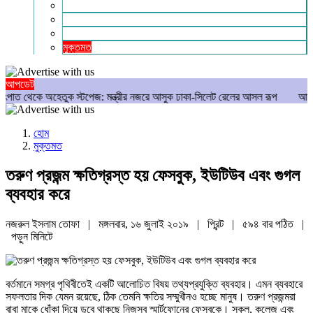
গণমাধ্যম
বিশেষ সংবাদ
সংগঠন
মুক্তমত
আপডেট
তুক স্টপেজ: মন্ত্রীর নজরে আসুক ঢাকা-সিলেট রেলের আসল রূপ
আমার রক্ত ঝরেছে, ত
হোম
মুক্তমত
তরুণ প্রজন্ম ক্ষতিগ্রস্ত হয় ফেসবুক, ইউটিউব এবং গুগল
ব্যবহার করে
নজরুল ইসলাম তোফা | মঙ্গলবার, ১৬ জুলাই ২০১৯ |
প্রিন্ট
|
৫৯৪ বার পঠিত
|
পড়ুন
মিনিটে
বর্তমানে সমগ্র পৃথিবীতেই একটি আলোচিত বিষয় তথ্যপ্রযুক্তি ব্যবহার। এমন ব্যবহারে
সফলতার দিক যেমন রয়েছে, ঠিক তেমনি ক্ষতির সম্মুখীনও হচ্ছে মানুষ। তরুণ প্রজন্মরা
বাবা মাকে ধোঁকা দিয়ে ডুবে থাকছে নিজস্ব স্মার্টফোনের ফেসবুকে। স্কুল, কলেজ এবং