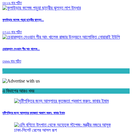
৩৮০৬ বার পঠিত
কুলাউড়ায় কলেজ পড়ুয়া ছাত্রীর ঝুলন্ত...
৩৭২৩ বার পঠিত
চেয়ারম্যান দেওয়ান পীর আং খালেক...
৩৬৯৬ বার পঠিত
.
এ বিভাগের আরও খবর
দৃষ্টিশক্তির জন্য আল্লাহর কৃতজ্ঞতা প্রকাশ করুন: কাবার ইমাম