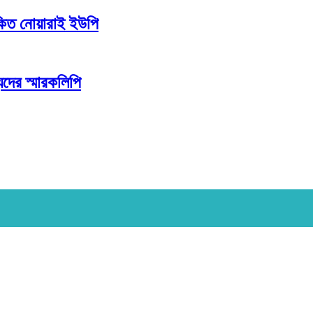
কিত নোয়ারাই ইউপি
দের স্মারকলিপি