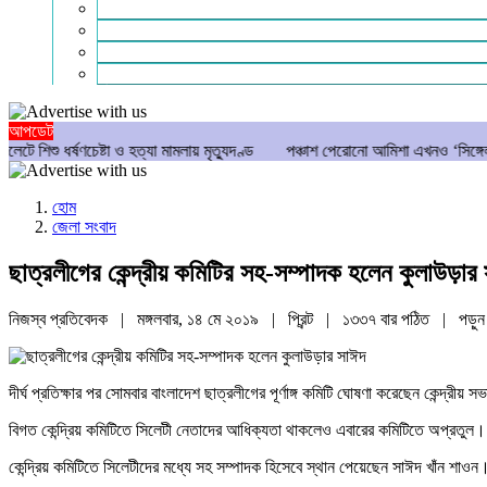
গণমাধ্যম
বিশেষ সংবাদ
সংগঠন
মুক্তমত
আপডেট
েষ্টা ও হত্যা মামলায় মৃত্যুদণ্ড
পঞ্চাশ পেরোনো আমিশা এখনও ‘সিঙ্গেল’ থাকতে চান
হোম
জেলা সংবাদ
ছাত্রলীগের কেন্দ্রীয় কমিটির সহ-সম্পাদক হলেন কুলাউড়ার
নিজস্ব প্রতিবেদক | মঙ্গলবার, ১৪ মে ২০১৯ |
প্রিন্ট
|
১৩৩৭ বার পঠিত
| পড়ু
দীর্ঘ প্রতিক্ষার পর সোমবার বাংলাদেশ ছাত্রলীগের পূর্ণাঙ্গ কমিটি ঘোষণা করেছেন কেন্দ
বিগত কেন্দ্রিয় কমিটিতে সিলেটী নেতাদের আধিক্যতা থাকলেও এবারের কমিটিতে অপ্রতুল। 
কেন্দ্রিয় কমিটিতে সিলেটীদের মধ্যে সহ সম্পাদক হিসেবে স্থান পেয়েছেন সাঈদ খাঁন শাওন