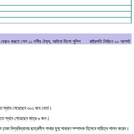
েল ১১ দলীয় ঐক্য, আটকে দিলো পুলিশ
রাষ্ট্রপতি নির্বাচন ২০ আগস্ট
মানিকগঞ্জে প
মিটিতে স্থান পেয়েছেন ৩০১ জন নেতা।
টিতে স্থান পেয়েছেন মাত্র ৬ জন।
াকা বিশ্ববিদ্যালয় ছাত্রলীগ শাখার যুগ্ম সাধারণ সম্পাদক হিসেবে দায়িত্ব পালন করেন।