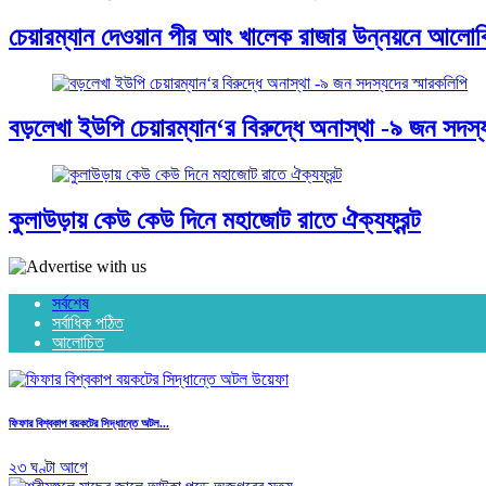
চেয়ারম্যান দেওয়ান পীর আং খালেক রাজার উন্নয়নে আলো
বড়লেখা ইউপি চেয়ারম্যান‘র বিরুদ্ধে অনাস্থা -৯ জন সদস্য
কুলাউড়ায় কেউ কেউ দিনে মহাজোট রাতে ঐক্যফ্রন্ট
সর্বশেষ
সর্বাধিক পঠিত
আলোচিত
ফিফার বিশ্বকাপ বয়কটের সিদ্ধান্তে অটল...
২৩ ঘণ্টা আগে