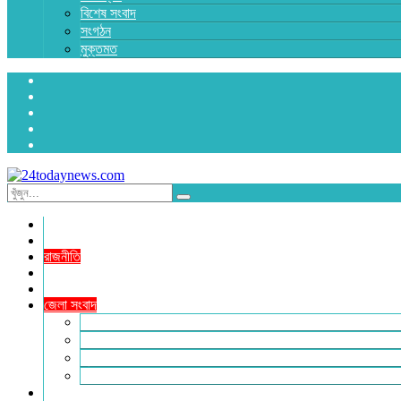
বিশেষ সংবাদ
সংগঠন
মুক্তমত
প্রচ্ছদ
জাতীয়
রাজনীতি
অর্থনীতি
আন্তর্জাতিক
জেলা সংবাদ
হবিগঞ্জ
মৌলভীবাজার
সুনামগঞ্জ
সিলেট
বিনোদন