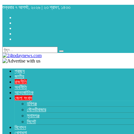
শুক্রবার ৭ আগস্ট, ২০২৬ | ২৩ শ্রাবণ, ১৪৩৩
প্রচ্ছদ
জাতীয়
রাজনীতি
অর্থনীতি
আন্তর্জাতিক
জেলা সংবাদ
হবিগঞ্জ
মৌলভীবাজার
সুনামগঞ্জ
সিলেট
বিনোদন
খেলাধুলা