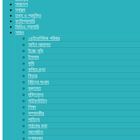
সারাদেশ
স্বাস্থ্য
তথ্য ও প্রযুক্তি
ফটোগ্যালারি
ভিডিও গ্যালারি
আরও
২৪টুডেনিউজ পরিবার
আইন আদালত
ইচ্ছে ঘুড়ি
ইসলাম
কৃষি
কবিতা-ছড়া
ফিচার
বিচিত্র সংবাদ
মুক্তমত
মুক্তিযুদ্ধ
লাইফস্টাইল
শিক্ষা
সম্পাদকীয়
সাহিত্য
পাঠকের কথা
আলোচিত
গণমাধ্যম