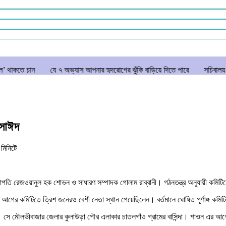
যে ৭ অভ্যাস আপনার হৃদরোগের ঝুঁকি বাড়িয়ে দিতে পারে
সচিবালয় ঘেরাও করতে গ
 সাঈদ
ন
মিনিটে
্রীয় সভাপতি রেজওয়ানুল হক শোভন ও সাধারণ সম্পাদক গোলাম রাব্বানী। গঠনতন্ত্র অনুযায়ী ক
আগের কমিটিতে ত্রিশ জনেরও বেশী নেতা স্থান পেয়েছিলেন। বর্তমানে ঘোষিত পূর্ণাঙ্গ কমি
। সে মৌলভীবাজার জেলার কুলাউড়া পৌর এলাকার চাতলগাঁও গ্রামের বাসিন্দা। শাওন এর আগে ঢ