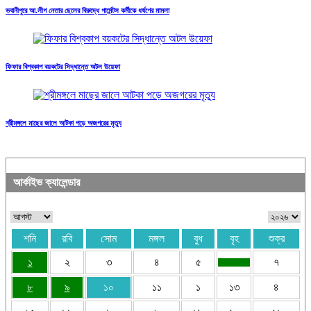
ভবানীপুরে আ.লীগ নেতার ছেলের বিরুদ্ধে গার্মেন্টস কর্মীকে ধর্ষণের মামলা
ফিফার বিশ্বকাপ বয়কটের সিদ্ধান্তে অটল উয়েফা
শ্রীমঙ্গলে মাছের জালে আটকা পড়ে অজগরের মৃত্যু
আর্কাইভ ক্যালেন্ডার
শনি
রবি
সোম
মঙ্গল
বুধ
বৃহ
শুক্র
১
২
৩
৪
৫
৭
৮
৯
১০
১১
১
১৩
৪