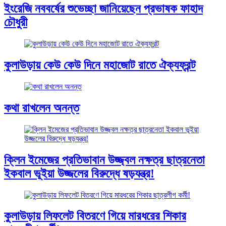
ইংরেজি নববর্ষের শুভেচ্ছা জানিয়েছেন প্রভাষক ফাহাদ
চৌধুরী
কুলাউড়ায় কেউ কেউ দিনে মহাজোট রাতে ঐক্যফ্রন্ট
কথা রাখলেন অনন্ত
ক্লিন ইমেজের প্রতিভাবান উজ্জ্বল নক্ষত্র ছাত্রনেতা
ইকবাল ভূইয়া উজ্জলের বিরুদ্ধে ষড়যন্ত্র!
কুলাউড়ায় লিফলেট বিতরণে গিয়ে মারধরের শিকার