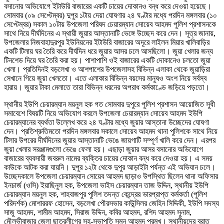
বসানোর অভিযোগে ইটাউরি বাজারের একটি চায়ের দোকানও বন্ধ করে দেওয়া হয়েছে।
সোমবার (০৯ সেপ্টেম্বর) দুপুর ১টায় দেয়া ঘোষণার ২৪ ঘণ্টার মধ্যে পরদিন মঙ্গলবার (১০
সেপ্টেম্বর) সকাল ১০টায় উপজেলা পরিষদ চেয়ারম্যান সোয়েব আহমদ পুলিশ প্রশাসনকে
সাথে নিয়ে দীর্ঘদিনের এ স্থায়ী জুয়ার আস্তানাটি ভেঙ্গে উচ্ছেদ করে দেন। সূত্র জানায়,
উপজেলার নিজবাহাদুরপুর ইউনিয়নের ইটাউরি বাজারের অদূরে লাইলন মিয়ার খালিবাড়ির
একটি টিলায় ঘর তৈরি করে দীর্ঘদিন ধরে জুয়ার আসর চলে আসছিলো। জুয়া খেলার জন্য
টিনশেড দিয়ে ঘর তৈরি করা হয়। পাশাপাশি ওই বাজারের একটি দোকানেও চলতো জুয়া
খেলা। প্রতিদিনই বড়লেখা ও আশপাশের উপজেলাসহ বিভিন্ন এলাকা থেকে জুয়াড়িরা
সেখানে গিয়ে জুয়া খেলতো। এতে এলাকার বিভিন্ন বয়সের মানুষও অংশ নিয়ে সর্বস্ব
হারায়। জুয়ার টাকা মেলাতে তারা বিভিন্ন ধরনের অপরাধ কর্মকাণ্ডে জড়িয়ে পড়তো।
স্থানীয় ইউপি চেয়ারম্যান ময়নুল হক গত সোমবার দুপুরে পুলিশ প্রশাসন আয়োজিত সুধী
সমাবেশে বিষয়টি নিয়ে অভিযোগ করলে উপজেলা চেয়ারম্যান সোয়েব আহমদ ইউপি
চেয়ারম্যানের ব্যর্থতা উল্লেখ করে ২৪ ঘণ্টার মধ্যে জুয়ার আস্তানা উচ্ছেদের ঘোষণা
দেন। প্রতিশ্রুতিমতো পরদিন মঙ্গলবার সকালে সোয়েব আহমদ থানা পুলিশকে সাথে নিয়ে
টিলার উপরের দীর্ঘদিনের জুয়ার আস্তানাটি ভেঙে জায়গাটি সম্পূর্ণ খালি করে দেন। এরপর
জুয়া খেলার সরঞ্জামগুলো ভেঙে ফেলা হয়। এছাড়া জুয়ার আসর বসানোর অভিযোগে
বাজারের ব্যবসায়ী জবরুল নামের ব্যক্তির চায়ের দোকান বন্ধ করে দেওয়া হয়। এ সময়
কাউকে আটক করা যায়নি। দুপুর ১২টা থেকে দুপুর আড়াইটা পর্যন্ত এই অভিযান চলে।
উচ্ছেদকালে উপজেলা চেয়ারম্যান সোয়েব আহমদ ছাড়াও উপস্থিত ছিলেন থানা অফিসার
ইনচার্জ (ওসি) ইয়াছিনুল হক, উপজেলা ভাইস চেয়ারম্যান তাজ উদ্দিন, স্থানীয় ইউপি
চেয়ারম্যান ময়নুল হক, শাহবাজপুর পুলিশ তদন্ত কেন্দ্রের ভারপ্রাপ্ত কর্মকর্তা (পুলিশ
পরিদর্শক) মোশাররফ হোসেন, বড়লেখা পৌরসভার কাউন্সিলর জেহিন সিদ্দিকী, ইউপি সদস্য
সাজু আহমদ, শামীম আহমদ, সিরাজ উদ্দিন, কবির আহমদ, রশিদ আহমদ সুনাম,
মৌলভীবাজার জেলা ছাত্রলীগের সহ-সভাপতি সুমন আহমদ প্রমুখ। স্থানীয়দের বরাত