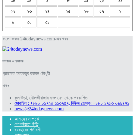
১৫
১৬
১
৮
১৯
২০
২১
২২
২৩
২৪
২৫
২৬
২৭
২
৯
৩০
৩১
ফলো করুন 24todaynews.com-এর খবর
সম্পাদক ও প্রকাশক
প্রভাষক আফাজুর রহমান চৌধুরী
অফিস
কুলাউড়া, মৌলভীবাজার বাংলাদেশ থেকে প্রকাশিত
মোবাইল : +৮৮০-০১৭২৫-১১৩৭৪৭, নিউজ ডেস্ক: +৮৮০-১৭৫৩-০৬৯৪৭১
news@24todaynews.com
আমাদের সম্পর্কে
গোপনীয়তা নীতি
ব্যবহারের শর্তাবলী