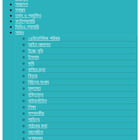
সারাদেশ
স্বাস্থ্য
তথ্য ও প্রযুক্তি
ফটোগ্যালারি
ভিডিও গ্যালারি
আরও
২৪টুডেনিউজ পরিবার
আইন আদালত
ইচ্ছে ঘুড়ি
ইসলাম
কৃষি
কবিতা-ছড়া
ফিচার
বিচিত্র সংবাদ
মুক্তমত
মুক্তিযুদ্ধ
লাইফস্টাইল
শিক্ষা
সম্পাদকীয়
সাহিত্য
পাঠকের কথা
আলোচিত
গণমাধ্যম