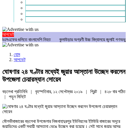
গণমাধ্যম
বিশেষ সংবাদ
সংগঠন
মুক্তমত
আপডেট
র গুলিতে বাংলাদেশি নিহত
কুলাউড়ার অগ্রণী উচ্চ বিদ্যালয়ে জুলাই গণঅভ্যুত্থান দি
হোম
আপডেট
ঘোষণার ২৪ ঘণ্টার মধ্যেই জুয়ার আস্তানা উচ্ছেদ করলেন
উপজেলা চেয়ারম্যান সোয়েব
বড়লেখা প্রতিনিধি | বৃহস্পতিবার, ১২ সেপ্টেম্বর ২০১৯ |
প্রিন্ট
|
৪২৮ বার পঠিত
| পড়ুন
মিনিটে
মৌলভীবাজারের বড়লেখা উপজেলার নিজবাহাদুরপুর ইউনিয়নের ইটাউরি বাজারের অদূরে
জুয়াড়িদের একটি স্থায়ী আস্তানা ভেঙে উচ্ছেদ করা হয়েছে। সেই সাথে জুয়ার আসর