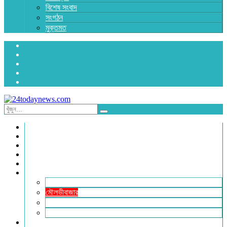
বিশেষ সংবাদ
সংগঠন
মুক্তমত
প্রচ্ছদ
জাতীয়
রাজনীতি
অর্থনীতি
আন্তর্জাতিক
জেলা সংবাদ
হবিগঞ্জ
মৌলভীবাজার
সুনামগঞ্জ
সিলেট
বিনোদন