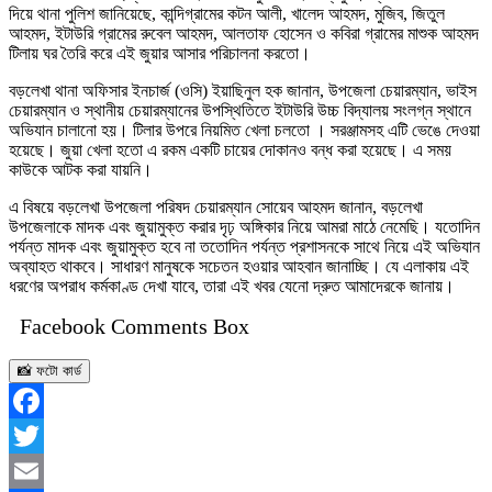
দিয়ে থানা পুলিশ জানিয়েছে, কান্দিগ্রামের কটন আলী, খালেদ আহমদ, মুজিব, জিতুল
আহমদ, ইটাউরি গ্রামের রুবেল আহমদ, আলতাফ হোসেন ও কবিরা গ্রামের মাশুক আহমদ
টিলায় ঘর তৈরি করে এই জুয়ার আসার পরিচালনা করতো।
বড়লেখা থানা অফিসার ইনচার্জ (ওসি) ইয়াছিনুল হক জানান, উপজেলা চেয়ারম্যান, ভাইস
চেয়ারম্যান ও স্থানীয় চেয়ারম্যানের উপস্থিতিতে ইটাউরি উচ্চ বিদ্যালয় সংলগ্ন স্থানে
অভিযান চালানো হয়। টিলার উপরে নিয়মিত খেলা চলতো । সরঞ্জামসহ এটি ভেঙে দেওয়া
হয়েছে। জুয়া খেলা হতো এ রকম একটি চায়ের দোকানও বন্ধ করা হয়েছে। এ সময়
কাউকে আটক করা যায়নি।
এ বিষয়ে বড়লেখা উপজেলা পরিষদ চেয়ারম্যান সোয়েব আহমদ জানান, বড়লেখা
উপজেলাকে মাদক এবং জুয়ামুক্ত করার দৃঢ় অঙ্গিকার নিয়ে আমরা মাঠে নেমেছি। যতোদিন
পর্যন্ত মাদক এবং জুয়ামুক্ত হবে না ততোদিন পর্যন্ত প্রশাসনকে সাথে নিয়ে এই অভিযান
অব্যাহত থাকবে। সাধারণ মানুষকে সচেতন হওয়ার আহবান জানাচ্ছি। যে এলাকায় এই
ধরণের অপরাধ কর্মকাণ্ড দেখা যাবে, তারা এই খবর যেনো দ্রুত আমাদেরকে জানায়।
Facebook Comments Box
📸 ফটো কার্ড
Facebook
Twitter