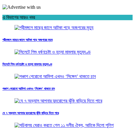
এ বিভাগের আরও খবর
শ্রীমঙ্গলে মাছের জালে আটকা পড়ে অজগরের মৃত্যু
সিলেটে শিশু ধর্ষণচেষ্টা ও হত্যা মামলায় মৃত্যুদণ্ড
পঞ্চাশ পেরোনো আমিশা এখনও ‘সিঙ্গেল’ থাকতে চান
যে ৭ অভ্যাস আপনার হৃদরোগের ঝুঁকি বাড়িয়ে দিতে পারে