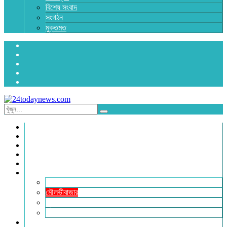
বিশেষ সংবাদ
সংগঠন
মুক্তমত
প্রচ্ছদ
জাতীয়
রাজনীতি
অর্থনীতি
আন্তর্জাতিক
জেলা সংবাদ
হবিগঞ্জ
মৌলভীবাজার
সুনামগঞ্জ
সিলেট
বিনোদন