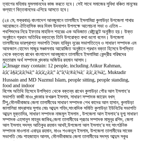
ত্যাগের মহিমায় মুসলমানদের কাজ করতে হবে। সেই সাথে সমাজের সুবিধা বঞ্চিত মানূষের
কল্যাণে বিত্তবানদের এগিয়ে আসতে হবে।
(২৪ মে, শুক্রবার) বাংলাদেশ আনজুমানে তালামীযে ইসলামিয়া কুলাউড়া উপজেলা শাখার
আয়োজনে ঐতিহাসিক বদর দিবস উদযাপন উপলক্ষে আলোচনা সভা ও এতিম –
পথশিশুদের নিয়ে ইফতার মাহফিল শহরের এক অভিজাত রেষ্টুরেন্টে অনুষ্ঠিত হয়। উক্ত
অনুষ্ঠানে প্রধান অতিথির বক্তব্যে তিনি উপরোক্ত কথা গুলো বলেন। উপজেলা
তালামীযের ভারপ্রাপ্ত সভাপতি সৈয়দ হাবিবুন নূরের সভাপতিত্বে ও সাধারণ সম্পাদক এম
আফজাল হোসেন সাজুর সঞ্চালনায় আয়োজিত অনুষ্ঠানে প্রধান বক্তা হিসেবে উপস্থিত
থেকে বক্তব্য রাখেন বাংলাদেশ আনজুমানে তালামীযে ইসলামিয়া কেন্দ্রীয় পরিষদের
মুহতারাম অর্থ সম্পাদক খন্দকার অজিউর রহমান আসাদ।
বিশেষ অতিথি হিসেবে উপস্থিত থেকে বক্তব্য রাখেন কুলাউড়া পৌর আল ইসলাহ’র
সভাপতি কাজী মাওঃ খন্দকার ফখরুল ইসলাম, সাধারণ সম্পাদক জায়েদ বখস্
টিপু,মৌলভীবাজার জেলা তালামীযের সাধারণ সম্পাদক শেখ কাদের আল হাসান, কুলাউড়া
জালালিয়া মাদ্রাসার সুপার মোঃ আব্দুস শহিদ,সাংবাদিক সমিতি কুলাউড়া ইউনিটের সভাপতি
আব্দুল মুক্তাদির, সাধারণ সম্পাদক নাজমুল ইসলাম , উপজেলা আল ইসলাহ’র যুগ্ম সাধারণ
সম্পাদক এহসানুল মাহবুব জাকির,জেলা তালামীযের প্রচার সম্পাদক মামুনূর রশিদ, জেলা
আল ইসলাহ সদস্য আতিকুর রহমান আখই,উপজেলা আল ইসলাহ’র সহ সাংগঠনিক
সম্পাদক মাওলানা এবাদুর রহমান, মাওঃ শওকতুল ইসলাম, উপজেলা তালামীযের সাবেক
সভাপতি মোঃ শাহজাহান আলম, মৌলভীবাজার জেলা তালামীযের সদস্য আব্দুস সকুর