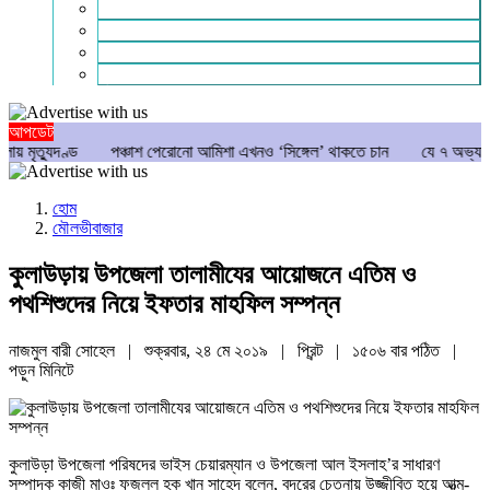
গণমাধ্যম
বিশেষ সংবাদ
সংগঠন
মুক্তমত
আপডেট
দণ্ড
পঞ্চাশ পেরোনো আমিশা এখনও ‘সিঙ্গেল’ থাকতে চান
যে ৭ অভ্যাস আপনার হৃদ
হোম
মৌলভীবাজার
কুলাউড়ায় উপজেলা তালামীযের আয়োজনে এতিম ও
পথশিশুদের নিয়ে ইফতার মাহফিল সম্পন্ন
নাজমুল বারী সোহেল | শুক্রবার, ২৪ মে ২০১৯ |
প্রিন্ট
|
১৫০৬ বার পঠিত
|
পড়ুন
মিনিটে
কুলাউড়া উপজেলা পরিষদের ভাইস চেয়ারম্যান ও উপজেলা আল ইসলাহ’র সাধারণ
সম্পাদক কাজী মাওঃ ফজলুল হক খান সাহেদ বলেন, বদরের চেতনায় উজ্জীবিত হয়ে আত্ম-