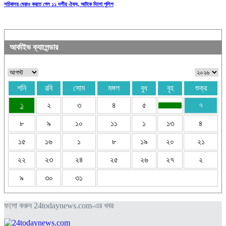
সচিবালয় ঘেরাও করতে গেল ১১ দলীয় ঐক্য, আটকে দিলো পুলিশ
আর্কাইভ ক্যালেন্ডার
শনি
রবি
সোম
মঙ্গল
বুধ
বৃহ
শুক্র
১
২
৩
৪
৫
৭
৮
৯
১০
১১
১
১৩
৪
১৫
১৬
১
৮
১৯
২০
২১
২২
২৩
২৪
২৫
২৬
২৭
২
৯
৩০
৩১
ফলো করুন 24todaynews.com-এর খবর