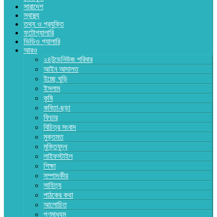
সারাদেশ
স্বাস্থ্য
তথ্য ও প্রযুক্তি
ফটোগ্যালারি
ভিডিও গ্যালারি
আরও
২৪টুডেনিউজ পরিবার
আইন আদালত
ইচ্ছে ঘুড়ি
ইসলাম
কৃষি
কবিতা-ছড়া
ফিচার
বিচিত্র সংবাদ
মুক্তমত
মুক্তিযুদ্ধ
লাইফস্টাইল
শিক্ষা
সম্পাদকীয়
সাহিত্য
পাঠকের কথা
আলোচিত
গণমাধ্যম