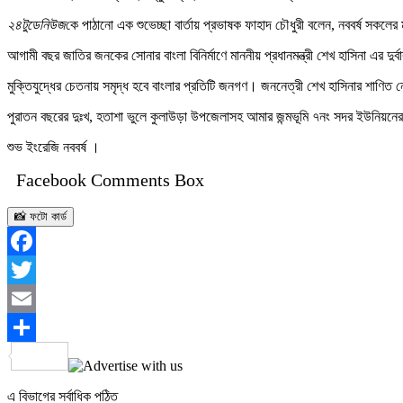
২৪টুডেনিউজ
কে পাঠানো এক শুভেচ্ছা বার্তায় প্রভাষক ফাহাদ চৌধুরী বলেন, নববর্ষ সকলে
আগামী বছর জাতির জনকের সোনার বাংলা বিনির্মাণে মাননীয় প্রধানমন্ত্রী শেখ হাসিনা এর দুর
মুক্তিযুদ্ধের চেতনায় সমৃদ্ধ হবে বাংলার প্রতিটি জনগণ। জননেত্রী শেখ হাসিনার শাণি
পুরাতন বছরের দুঃখ, হতাশা ভুলে কুলাউড়া উপজেলাসহ আমার জন্মভূমি ৭নং সদর ইউনিয়নের
শুভ ইংরেজি নববর্ষ ।
Facebook Comments Box
📸 ফটো কার্ড
Facebook
Twitter
Email
Share
এ বিভাগের সর্বাধিক পঠিত