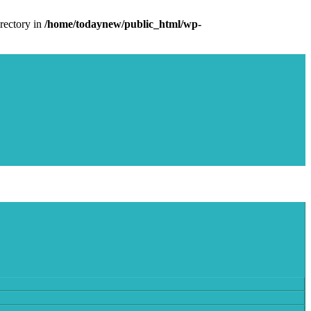
rectory in
/home/todaynew/public_html/wp-