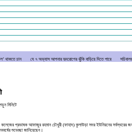
যে ৭ অভ্যাস আপনার হৃদরোগের ঝুঁকি বাড়িয়ে দিতে পারে
সচিবালয় ঘেরাও করতে 
ী
ড়ুন
মিনিটে
 কলেজের প্রভাষক আফাজুর রহমান চৌধুরী (ফাহাদ) কুলাউড়া সদর ইউনিয়নের সর্বস্থরের জন
নববর্ষের শুভেচ্ছা জানিয়েছেন।