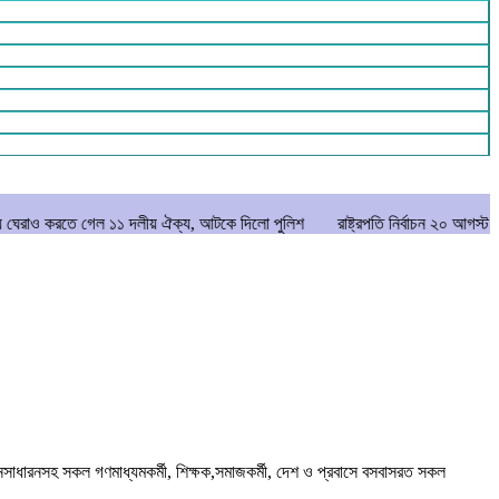
গেল ১১ দলীয় ঐক্য, আটকে দিলো পুলিশ
রাষ্ট্রপতি নির্বাচন ২০ আগস্ট
মানিকগঞ্জে 
সাধারনসহ সকল গণমাধ্যমকর্মী, শিক্ষক,সমাজকর্মী, দেশ ও প্রবাসে বসবাসরত সকল