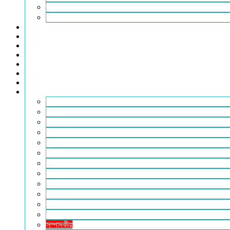
সুনামগঞ্জ
সিলেট
বিনোদন
খেলাধুলা
সারাদেশ
স্বাস্থ্য
তথ্য ও প্রযুক্তি
ফটোগ্যালারি
ভিডিও গ্যালারি
আরও
২৪টুডেনিউজ পরিবার
আইন আদালত
ইচ্ছে ঘুড়ি
ইসলাম
কৃষি
কবিতা-ছড়া
ফিচার
বিচিত্র সংবাদ
মুক্তমত
মুক্তিযুদ্ধ
লাইফস্টাইল
শিক্ষা
সম্পাদকীয়