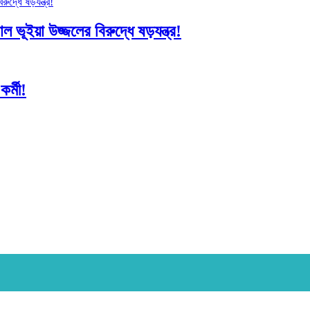
 ভূইয়া উজ্জলের বিরুদ্ধে ষড়যন্ত্র!
র্মী!