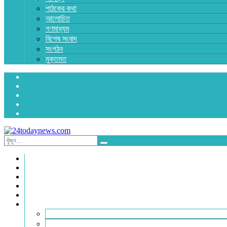
পাঠকের কথা
আলোচিত
গণমাধ্যম
বিশেষ সংবাদ
সংগঠন
মুক্তমত
প্রচ্ছদ
জাতীয়
রাজনীতি
অর্থনীতি
আন্তর্জাতিক
জেলা সংবাদ
হবিগঞ্জ
মৌলভীবাজার