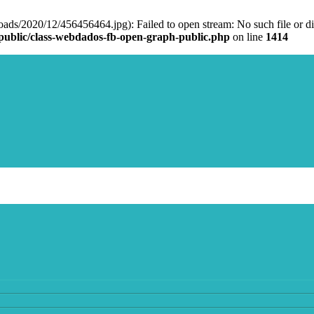
ads/2020/12/456456464.jpg): Failed to open stream: No such file or di
public/class-webdados-fb-open-graph-public.php
on line
1414