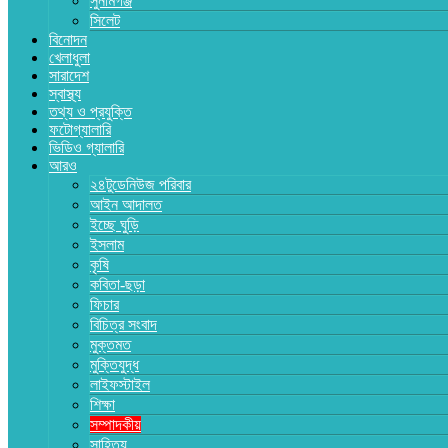
সুনামগঞ্জ
সিলেট
বিনোদন
খেলাধুলা
সারাদেশ
স্বাস্থ্য
তথ্য ও প্রযুক্তি
ফটোগ্যালারি
ভিডিও গ্যালারি
আরও
২৪টুডেনিউজ পরিবার
আইন আদালত
ইচ্ছে ঘুড়ি
ইসলাম
কৃষি
কবিতা-ছড়া
ফিচার
বিচিত্র সংবাদ
মুক্তমত
মুক্তিযুদ্ধ
লাইফস্টাইল
শিক্ষা
সম্পাদকীয়
সাহিত্য