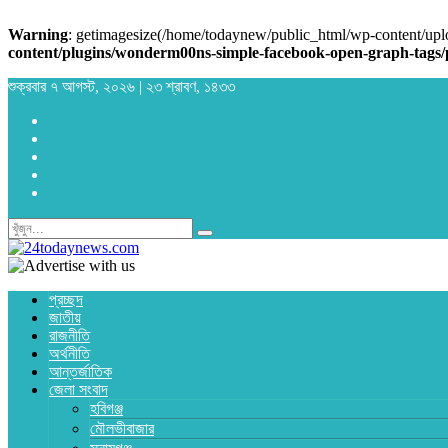
Warning
: getimagesize(/home/todaynew/public_html/wp-content/uplo
content/plugins/wonderm00ns-simple-facebook-open-graph-tags/
শুক্রবার ৭ আগস্ট, ২০২৬ | ২৩ শ্রাবণ, ১৪৩৩
প্রচ্ছদ
জাতীয়
রাজনীতি
অর্থনীতি
আন্তর্জাতিক
জেলা সংবাদ
হবিগঞ্জ
মৌলভীবাজার