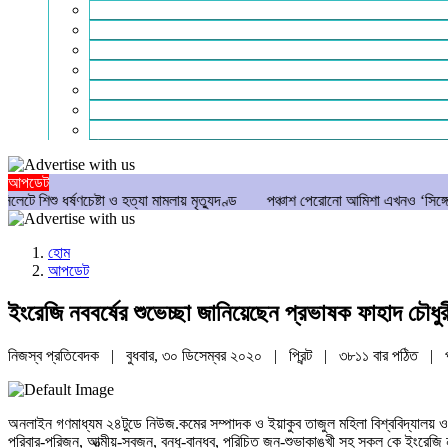
সাহিত্য
পাঠকের কথা
আলোচিত
গণমাধ্যম
বিশেষ সংবাদ
সংগঠন
মুক্তমত
আপডেট
ণচেষ্টা ও হত্যা মামলায় মৃত্যুদণ্ড
পঞ্চাশ পেরোনো আমিশা এখনও ‘সিঙ্গেল’ থাকতে চান
হোম
আপডেট
ইংরেজি নববর্ষের শুভেচ্ছা জানিয়েছেন প্রভাষক ফাহাদ চৌধুর
নিজস্ব প্রতিবেদক | বুধবার, ৩০ ডিসেম্বর ২০২০ |
প্রিন্ট
|
৩৮১১ বার পঠিত
| প
অনলাইন গণমাধ্যম ২৪টুডে নিউজ.কমের সম্পাদক ও ইয়াকুব তাজুল মহিলা বিশ্ববিদ্যালয় ও
পরিবার-পরিজন, আত্মীয়-স্বজন, বন্ধু-বান্ধব, পরিচিত জন-শুভাকাঙ্খী সহ সকল কে ইংরেজি 