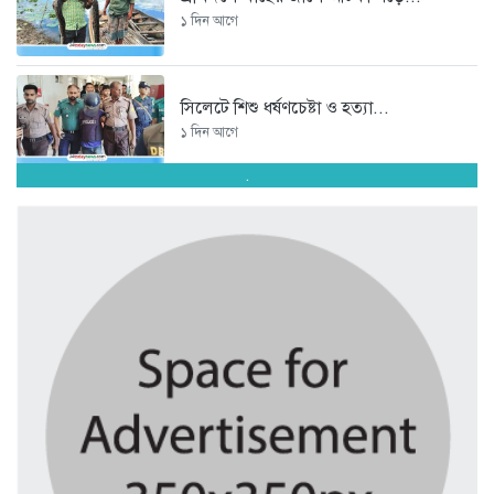
১ দিন আগে
সিলেটে শিশু ধর্ষণচেষ্টা ও হত্যা...
১ দিন আগে
.
পঞ্চাশ পেরোনো আমিশা এখনও ‘সিঙ্গেল’...
১ দিন আগে
যে ৭ অভ্যাস আপনার হৃদরোগের...
১ দিন আগে
সচিবালয় ঘেরাও করতে গেল ১১...
১ দিন আগে