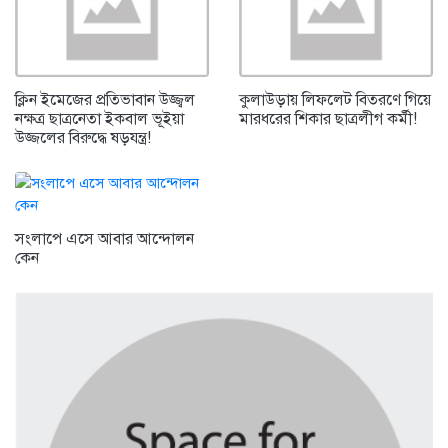
ক্লিন ইমেজের প্রতিভাবান উজ্জ্বল
কুলাউড়ায় লিফলেট বিতরণে গিয়ে
নক্ষত্র ছাত্রনেতা ইকবাল ভূইয়া
মারধরের শিকার ছাত্রলীগ কর্মী!
উজ্জলের বিরুদ্ধে ষড়যন্ত্র!
সংলাপে এসে আবার আন্দোলন
কেন