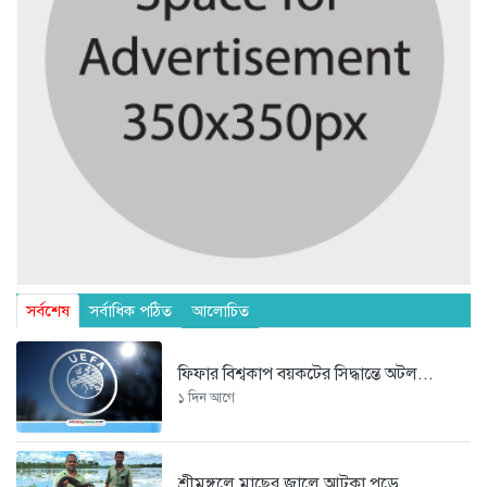
সর্বশেষ
সর্বাধিক পঠিত
আলোচিত
ফিফার বিশ্বকাপ বয়কটের সিদ্ধান্তে অটল...
১ দিন আগে
শ্রীমঙ্গলে মাছের জালে আটকা পড়ে...