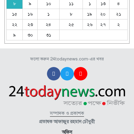
৮
৯
১০
১১
১
১৩
৪
১৫
১৬
১
৮
১৯
২০
২১
২২
২৩
২৪
২৫
২৬
২৭
২
৯
৩০
৩১
ফলো করুন 24todaynews.com-এর খবর
সম্পাদক ও প্রকাশক
প্রভাষক আফাজুর রহমান চৌধুরী
অফিস