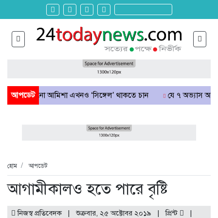
পেরোনো আমিশা এখনও ‘সিঙ্গেল’ থাকতে চান
আপডেট
যে ৭ অভ্যাস আপনার হৃদরো
হোম
আপডেট
আগামীকালও হতে পারে বৃষ্টি
নিজস্ব প্রতিবেদক | শুক্রবার, ২৫ অক্টোবর ২০১৯ |
প্রিন্ট
|