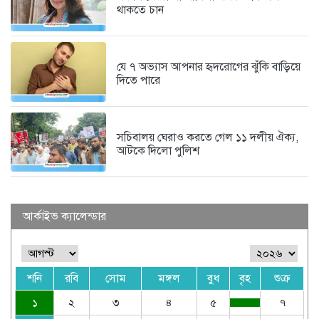
থাকতে চান
যে ৭ অভ্যাস আপনার হৃদরোগের ঝুঁকি বাড়িয়ে
দিতে পারে
সচিবালয় ঘেরাও করতে গেল ১১ দলীয় ঐক্য,
আটকে দিলো পুলিশ
আর্কাইভ ক্যালেন্ডার
শনি
রবি
সোম
মঙ্গল
বুধ
বৃহ
শুক্র
১
২
৩
৪
৫
৭