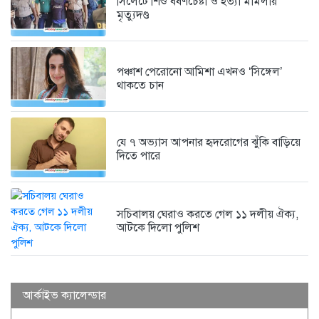
সিলেটে শিশু ধর্ষণচেষ্টা ও হত্যা মামলায়
মৌলভীবাজার জেলা তালামীযের সাধারণ
মৃত্যুদণ্ড
সম্পাদক...
৭ দিন আগে
পঞ্চাশ পেরোনো আমিশা এখনও ‘সিঙ্গেল’
থাকতে চান
যে ৭ অভ্যাস আপনার হৃদরোগের ঝুঁকি বাড়িয়ে
দিতে পারে
সচিবালয় ঘেরাও করতে গেল ১১ দলীয় ঐক্য,
আটকে দিলো পুলিশ
আর্কাইভ ক্যালেন্ডার