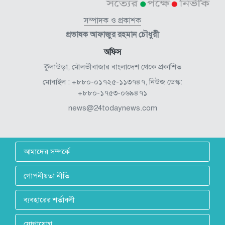
সম্পাদক ও প্রকাশক
প্রভাষক আফাজুর রহমান চৌধুরী
অফিস
কুলাউড়া, মৌলভীবাজার বাংলাদেশ থেকে প্রকাশিত
মোবাইল : +৮৮০-০১৭২৫-১১৩৭৪৭, নিউজ ডেস্ক:
+৮৮০-১৭৫৩-০৬৯৪৭১
news@24todaynews.com
আমাদের সম্পর্কে
গোপনীয়তা নীতি
ব্যবহারের শর্তাবলী
যোগাযোগ