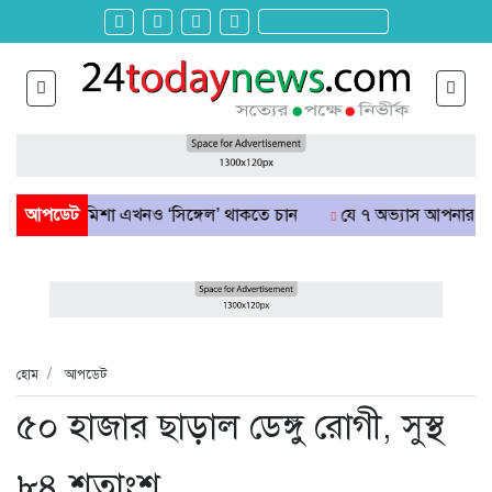
ো আমিশা এখনও ‘সিঙ্গেল’ থাকতে চান
আপডেট
যে ৭ অভ্যাস আপনার হৃদরোগের ঝু
হোম
আপডেট
৫০ হাজার ছাড়াল ডেঙ্গু রোগী, সুস্থ
৮৪ শতাংশ