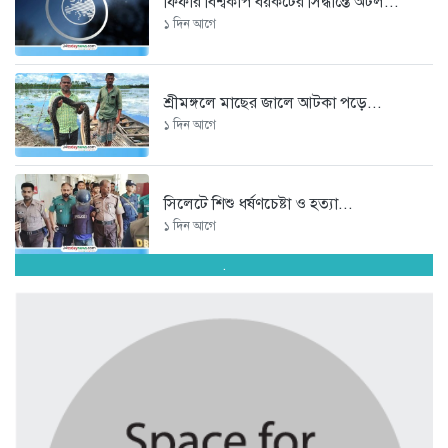
ফিফার বিশ্বকাপ বয়কটের সিদ্ধান্তে অটল...
১ দিন আগে
শ্রীমঙ্গলে মাছের জালে আটকা পড়ে...
১ দিন আগে
সিলেটে শিশু ধর্ষণচেষ্টা ও হত্যা...
১ দিন আগে
.
পঞ্চাশ পেরোনো আমিশা এখনও ‘সিঙ্গেল’...
১ দিন আগে
যে ৭ অভ্যাস আপনার হৃদরোগের...
১ দিন আগে