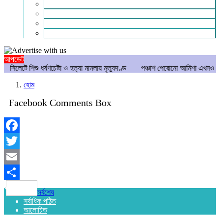
গণমাধ্যম
বিশেষ সংবাদ
সংগঠন
মুক্তমত
আপডেট
েটে শিশু ধর্ষণচেষ্টা ও হত্যা মামলায় মৃত্যুদণ্ড
পঞ্চাশ পেরোনো আমিশা এখনও ‘সিঙ্গেল’
হোম
Facebook Comments Box
Facebook
Twitter
Email
Share
সর্বশেষ
সর্বাধিক পঠিত
আলোচিত