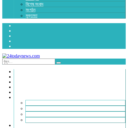
বিশেষ সংবাদ
সংগঠন
মুক্তমত
প্রচ্ছদ
জাতীয়
রাজনীতি
অর্থনীতি
আন্তর্জাতিক
জেলা সংবাদ
হবিগঞ্জ
মৌলভীবাজার
সুনামগঞ্জ
সিলেট
বিনোদন