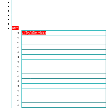
খেলাধুলা
সারাদেশ
স্বাস্থ্য
তথ্য ও প্রযুক্তি
ফটোগ্যালারি
ভিডিও গ্যালারি
আরও
২৪টুডেনিউজ পরিবার
আইন আদালত
ইচ্ছে ঘুড়ি
ইসলাম
কৃষি
কবিতা-ছড়া
ফিচার
বিচিত্র সংবাদ
মুক্তমত
মুক্তিযুদ্ধ
লাইফস্টাইল
শিক্ষা
সম্পাদকীয়
সাহিত্য
পাঠকের কথা
আলোচিত