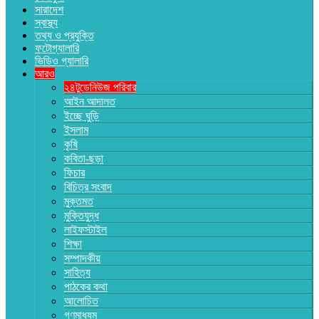
সারাদেশ
স্বাস্থ্য
তথ্য ও প্রযুক্তি
ফটোগ্যালারি
ভিডিও গ্যালারি
আরও
২৪টুডেনিউজ পরিবার
আইন আদালত
ইচ্ছে ঘুড়ি
ইসলাম
কৃষি
কবিতা-ছড়া
ফিচার
বিচিত্র সংবাদ
মুক্তমত
মুক্তিযুদ্ধ
লাইফস্টাইল
শিক্ষা
সম্পাদকীয়
সাহিত্য
পাঠকের কথা
আলোচিত
গণমাধ্যম