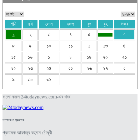
শনি
রবি
সোম
মঙ্গল
বুধ
বৃহ
শুক্র
১
২
৩
৪
৫
৭
৮
৯
১০
১১
১
১৩
৪
১৫
১৬
১
৮
১৯
২০
২১
২২
২৩
২৪
২৫
২৬
২৭
২
৯
৩০
৩১
ফলো করুন 24todaynews.com-এর খবর
সম্পাদক ও প্রকাশক
প্রভাষক আফাজুর রহমান চৌধুরী