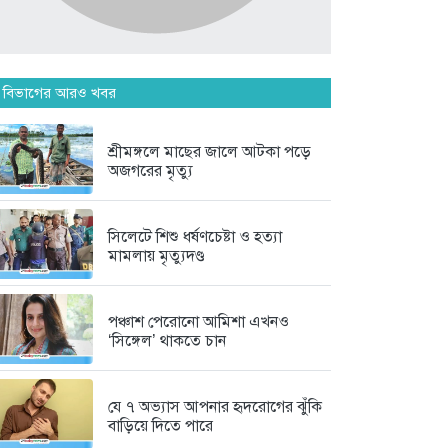
মানিকগঞ্জে পাটের ভরা মৌসুম, ব্যস্ত...
১ সপ্তাহ আগে
দৃষ্টিশক্তির জন্য আল্লাহর কৃতজ্ঞতা
 বিভাগের আরও খবর
প্রকাশ...
১ সপ্তাহ আগে
শ্রীমঙ্গলে মাছের জালে আটকা পড়ে
অজগরের মৃত্যু
মৌলভীবাজার জেলা তালামীযের
সাধারণ সম্পাদক...
সিলেটে শিশু ধর্ষণচেষ্টা ও হত্যা
১ সপ্তাহ আগে
মামলায় মৃত্যুদণ্ড
পঞ্চাশ পেরোনো আমিশা এখনও
‘সিঙ্গেল’ থাকতে চান
যে ৭ অভ্যাস আপনার হৃদরোগের ঝুঁকি
বাড়িয়ে দিতে পারে