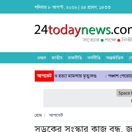
শনিবার ৮ আগস্ট, ২০২৬ | ২৪ শ্রাবণ, ১৪৩৩
প্রচ্ছদ
জাতীয়
রাজনীতি
অর্থনীতি
আন্তর্জাতিক
জ
টে শিশু ধর্ষণচেষ্টা ও হত্যা মামলায় মৃত্যুদণ্ড
আপডেট
পঞ্চাশ পেরোনো আমিশা এখ
হোম
আপডেট
সড়কের সংস্কার কাজ বন্ধ, জ