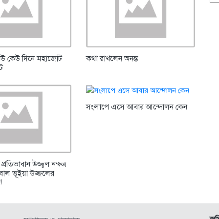
েউ কেউ দিনে মহাজোট
কথা রাখলেন অনন্ত
্ট
সংলাপে এসে আবার আন্দোলন কেন
্রতিভাবান উজ্জ্বল নক্ষত্র
কবাল ভূইয়া উজ্জলের
!