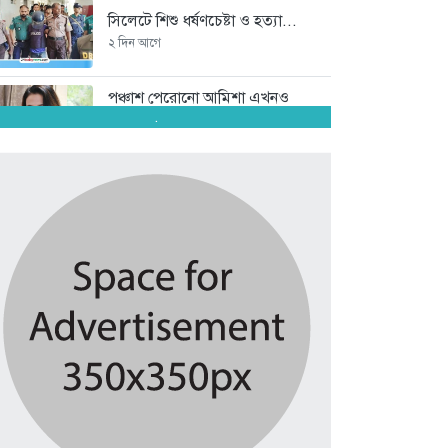
সিলেটে শিশু ধর্ষণচেষ্টা ও হত্যা...
২ দিন আগে
পঞ্চাশ পেরোনো আমিশা এখনও
‘সিঙ্গেল’...
.
২ দিন আগে
যে ৭ অভ্যাস আপনার হৃদরোগের...
২ দিন আগে
সচিবালয় ঘেরাও করতে গেল ১১...
২ দিন আগে
রাষ্ট্রপতি নির্বাচন ২০ আগস্ট
২ দিন আগে