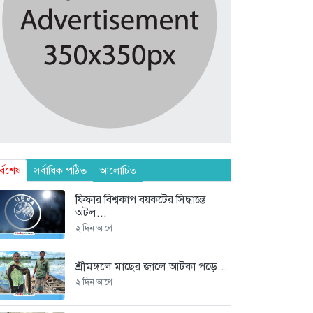
র্বশেষ
সর্বাধিক পঠিত
আলোচিত
ফিফার বিশ্বকাপ বয়কটের সিদ্ধান্তে
অটল...
২ দিন আগে
শ্রীমঙ্গলে মাছের জালে আটকা পড়ে...
২ দিন আগে