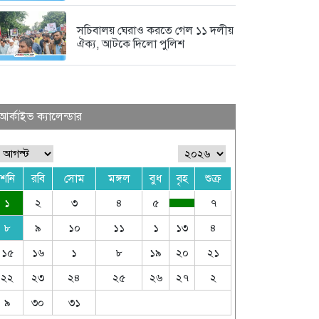
সচিবালয় ঘেরাও করতে গেল ১১ দলীয়
ঐক্য, আটকে দিলো পুলিশ
আর্কাইভ ক্যালেন্ডার
শনি
রবি
সোম
মঙ্গল
বুধ
বৃহ
শুক্র
১
২
৩
৪
৫
৭
৮
৯
১০
১১
১
১৩
৪
১৫
১৬
১
৮
১৯
২০
২১
২২
২৩
২৪
২৫
২৬
২৭
২
৯
৩০
৩১