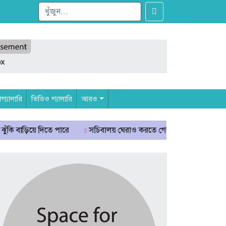
্যালারি
ভিডিও গ্যালারি
আরও
 দিতে পারে
সচিবালয় ঘেরাও করতে গেল ১১ দলীয় ঐক্য, আটকে দিলো 