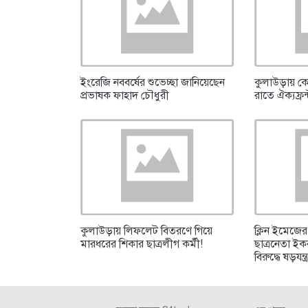
ইংরেজি নববর্ষের শুভেচ্ছা জানিয়েছেন
কুলাউড়ায় ক
প্রভাষক ফাহাদ চৌধুরী
রাতে ঐক্যফ্রন
কুলাউড়ায় লিফলেট বিতরণে গিয়ে
ক্লিন ইমেজের প
মারধরের শিকার ছাত্রলীগ কর্মী!
ছাত্রনেতা ই
বিরুদ্ধে ষড়যন্ত্র