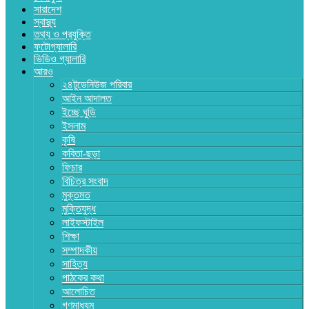
সারাদেশ
স্বাস্থ্য
তথ্য ও প্রযুক্তি
ফটোগ্যালারি
ভিডিও গ্যালারি
আরও
২৪টুডেনিউজ পরিবার
আইন আদালত
ইচ্ছে ঘুড়ি
ইসলাম
কৃষি
কবিতা-ছড়া
ফিচার
বিচিত্র সংবাদ
মুক্তমত
মুক্তিযুদ্ধ
লাইফস্টাইল
শিক্ষা
সম্পাদকীয়
সাহিত্য
পাঠকের কথা
আলোচিত
গণমাধ্যম