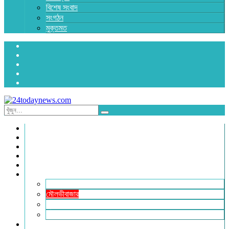
বিশেষ সংবাদ
সংগঠন
মুক্তমত
প্রচ্ছদ
জাতীয়
রাজনীতি
অর্থনীতি
আন্তর্জাতিক
জেলা সংবাদ
হবিগঞ্জ
মৌলভীবাজার
সুনামগঞ্জ
সিলেট
বিনোদন