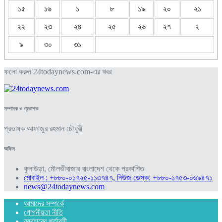
১৫
১৬
১
৮
১৯
২০
২১
২২
২৩
২৪
২৫
২৬
২৭
২
৯
৩০
৩১
ফলো করুন 24todaynews.com-এর খবর
সম্পাদক ও প্রকাশক
প্রভাষক আফাজুর রহমান চৌধুরী
অফিস
কুলাউড়া, মৌলভীবাজার বাংলাদেশ থেকে প্রকাশিত
মোবাইল : +৮৮০-০১৭২৫-১১৩৭৪৭, নিউজ ডেস্ক: +৮৮০-১৭৫৩-০৬৯৪৭১
news@24todaynews.com
আমাদের সম্পর্কে
গোপনীয়তা নীতি
ব্যবহারের শর্তাবলী