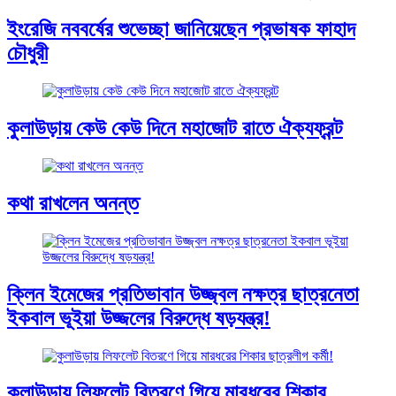
ইংরেজি নববর্ষের শুভেচ্ছা জানিয়েছেন প্রভাষক ফাহাদ
চৌধুরী
কুলাউড়ায় কেউ কেউ দিনে মহাজোট রাতে ঐক্যফ্রন্ট
কথা রাখলেন অনন্ত
ক্লিন ইমেজের প্রতিভাবান উজ্জ্বল নক্ষত্র ছাত্রনেতা
ইকবাল ভূইয়া উজ্জলের বিরুদ্ধে ষড়যন্ত্র!
কুলাউড়ায় লিফলেট বিতরণে গিয়ে মারধরের শিকার