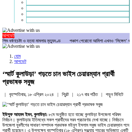
গণমাধ্যম
বিশেষ সংবাদ
সংগঠন
মুক্তমত
আপডেট
চেষ্টা ও হত্যা মামলায় মৃত্যুদণ্ড
পঞ্চাশ পেরোনো আমিশা এখনও ‘সিঙ্গেল’ থাকতে চান
হোম
আপডেট
‘স্মার্ট কুলাউড়া’ গড়তে চান ভাইস চেয়ারম্যান প্রার্থী
প্রভাষক সবুজ
| বৃহস্পতিবার, ১৮ এপ্রিল ২০২৪ |
প্রিন্ট
|
২১৭ বার পঠিত
| পড়ুন
মিনিটে
ইউসুফ আহমদ ইমন, কুলাউড়া:
৮মে অনুষ্ঠিত হতে যাচ্ছে কুলাউড়া উপজেলা পরিষদ
নির্বাচন। কুলাউড়ায় ইতিমধ্যে সকল প্রার্থীদের সরব প্রচারণায় দেখা যাচ্ছে। নির্বাচনে
উপজেলা যুবলীগের সাধারণ সম্পাদক প্রভাষক মইনুল ইসলাম সবুজ ভাইস চেয়ারম্যান পদে
প্রার্থী হয়েছেন। এ উপলক্ষ্যে বৃহস্পতিবার (১৮ এপ্রিল) সন্ধ্যায় শহরের অভিজাত একটি