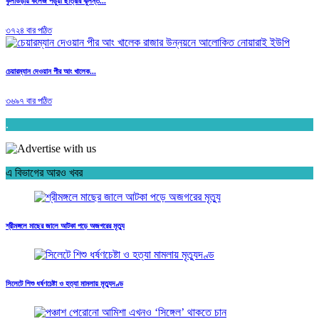
কুলাউড়ায় কলেজ পড়ুয়া ছাত্রীর ঝুলন্ত...
৩৭২৪ বার পঠিত
চেয়ারম্যান দেওয়ান পীর আং খালেক...
৩৬৯৭ বার পঠিত
.
এ বিভাগের আরও খবর
শ্রীমঙ্গলে মাছের জালে আটকা পড়ে অজগরের মৃত্যু
সিলেটে শিশু ধর্ষণচেষ্টা ও হত্যা মামলায় মৃত্যুদণ্ড