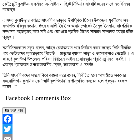
রেস্টুরেন্টে কুলাউড়ার কর্মরত অনলাইন ও প্রিন্ট মিডিয়ার সাংবাদিকদের সাথে মতবিনিময়
করেছেন।
এ সময় কুলাউড়ার কর্মরত সাংবাদিক ছাড়াও উপস্থিত ছিলেন উপজেলা যুবলীগের সহ-
সভাপতি রকিবুর রহমান, ইছরাব আলী ইছই ও অ্যাডভোকেট তৈমুল ইসলাম, সাংগঠনিক
সম্পাদক আব্দুল্লাহ আল মনি এবং রেলওয়ে শ্রমিক লীগের সাধারণ সম্পাদক আব্দুর রহিম
প্রমুখ।
মতবিনিময়কালে সবুজ বলেন, ভাইস চেয়ারম্যান পদে নির্বাচন করার লক্ষ্যে তিনি দীর্ঘদিন
ধরে ভোটারদের দ্বারেদ্বারে গিয়েছি। মানুষের ব্যাপক সাড়া ও ভালোবাসাও পেয়েছি। এ
কারণে কুলাউড়া উপজেলা পরিষদ নির্বাচনে ভাইস চেয়ারম্যান প্রতিদ্বন্দ্বিতা করছি।।
এজন্য প্রয়োজন উপজেলাবাসীর স্নেহ, ভালোবাসা ও সমর্থন।
তিনি সাংবাদিকদের সহযোগিতা কামনা করে বলেন, নির্বাচিত হলে আগামীতে সকলের
সহযোগিতায় কুলাউড়াকে ‘স্মার্ট কুলাউড়ায়’ রূপান্তরিত করবেন বলে প্রত্যয় ব্যক্ত
করেন।#
Facebook Comments Box
📸 ফটো কার্ড
Facebook
Twitter