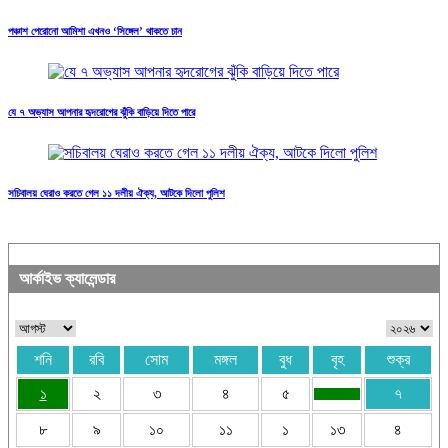
পঞ্চাশ পেরোনো আমিশা এখনও ‘সিঙ্গেল’ থাকতে চান
যে ৭ অভ্যাস আপনার হৃদরোগের ঝুঁকি বাড়িয়ে দিতে পারে
সচিবালয় ঘেরাও করতে গেল ১১ দলীয় ঐক্য, আটকে দিলো পুলিশ
আর্কাইভ ক্যালেন্ডার
শনি
রবি
সোম
মঙ্গল
বুধ
বৃহ
শুক্র
১
২
৩
৪
৫
৭
৮
৯
১০
১১
১
১৩
৪