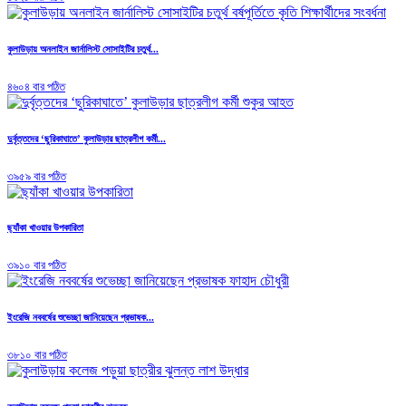
কুলাউড়ায় অনলাইন জার্নালিস্ট সোসাইটির চতুর্থ...
৪৬০৪ বার পঠিত
দুর্বৃত্তদের ‘ছুরিকাঘাতে’ কুলাউড়ার ছাত্রলীগ কর্মী...
৩৯৫৯ বার পঠিত
ছ্যাঁকা খাওয়ার উপকারিতা
৩৯১০ বার পঠিত
ইংরেজি নববর্ষের শুভেচ্ছা জানিয়েছেন প্রভাষক...
৩৮১০ বার পঠিত