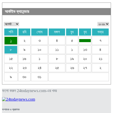
আর্কাইভ ক্যালেন্ডার
শনি
রবি
সোম
মঙ্গল
বুধ
বৃহ
শুক্র
১
২
৩
৪
৫
৭
৮
৯
১০
১১
১
১৩
৪
১৫
১৬
১
৮
১৯
২০
২১
২২
২৩
২৪
২৫
২৬
২৭
২
৯
৩০
৩১
ফলো করুন 24todaynews.com-এর খবর
সম্পাদক ও প্রকাশক