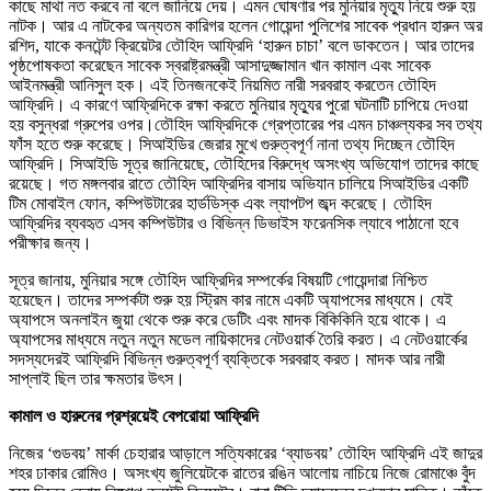
কাছে মাথা নত করবে না বলে জানিয়ে দেয়। এমন ঘোষণার পর মুনিয়ার মৃত্যু নিয়ে শুরু হয়
নাটক। আর এ নাটকের অন্যতম কারিগর হলেন গোয়েন্দা পুলিশের সাবেক প্রধান হারুন অর
রশিদ, যাকে কনটেন্ট ক্রিয়েটর তৌহিদ আফ্রিদি ‘হারুন চাচা’ বলে ডাকতেন। আর তাদের
পৃষ্ঠপোষকতা করেছেন সাবেক স্বরাষ্ট্রমন্ত্রী আসাদুজ্জামান খান কামাল এবং সাবেক
আইনমন্ত্রী আনিসুল হক। এই তিনজনকেই নিয়মিত নারী সরবরাহ করতেন তৌহিদ
আফ্রিদি। এ কারণে আফ্রিদিকে রক্ষা করতে মুনিয়ার মৃত্যুর পুরো ঘটনাটি চাপিয়ে দেওয়া
হয় বসুন্ধরা গ্রুপের ওপর।তৌহিদ আফ্রিদিকে গ্রেপ্তারের পর এমন চাঞ্চল্যকর সব তথ্য
ফাঁস হতে শুরু করেছে। সিআইডির জেরার মুখে গুরুত্বপূর্ণ নানা তথ্য দিচ্ছেন তৌহিদ
আফ্রিদি। সিআইডি সূত্র জানিয়েছে, তৌহিদের বিরুদ্ধে অসংখ্য অভিযোগ তাদের কাছে
রয়েছে। গত মঙ্গলবার রাতে তৌহিদ আফ্রিদির বাসায় অভিযান চালিয়ে সিআইডির একটি
টিম মোবাইল ফোন, কম্পিউটারের হার্ডডিস্ক এবং ল্যাপটপ জব্দ করেছে। তৌহিদ
আফ্রিদির ব্যবহৃত এসব কম্পিউটার ও বিভিন্ন ডিভাইস ফরেনসিক ল্যাবে পাঠানো হবে
পরীক্ষার জন্য।
সূত্র জানায়, মুনিয়ার সঙ্গে তৌহিদ আফ্রিদির সম্পর্কের বিষয়টি গোয়েন্দারা নিশ্চিত
হয়েছেন। তাদের সম্পর্কটা শুরু হয় স্ট্রিম কার নামে একটি অ্যাপসের মাধ্যমে। যেই
অ্যাপসে অনলাইন জুয়া থেকে শুরু করে ডেটিং এবং মাদক বিকিকিনি হয়ে থাকে। এ
অ্যাপসের মাধ্যমে নতুন নতুন মডেল নায়িকাদের নেটওয়ার্ক তৈরি করত। এ নেটওয়ার্কের
সদস্যদেরই আফ্রিদি বিভিন্ন গুরুত্বপূর্ণ ব্যক্তিকে সরবরাহ করত। মাদক আর নারী
সাপ্লাই ছিল তার ক্ষমতার উৎস।
কামাল ও হারুনের প্রশ্রয়েই বেপরোয়া আফ্রিদি
নিজের ‘গুডবয়’ মার্কা চেহারার আড়ালে সত্যিকারের ‘ব্যাডবয়’ তৌহিদ আফ্রিদি এই জাদুর
শহর ঢাকার রোমিও। অসংখ্য জুলিয়েটকে রাতের রঙিন আলোয় নাচিয়ে নিজে রোমাঞ্চে বুঁদ