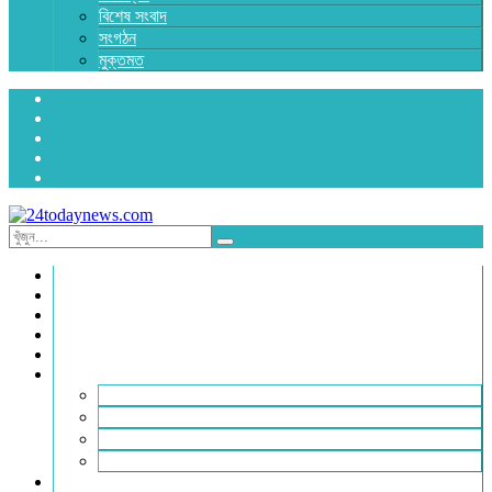
বিশেষ সংবাদ
সংগঠন
মুক্তমত
প্রচ্ছদ
জাতীয়
রাজনীতি
অর্থনীতি
আন্তর্জাতিক
জেলা সংবাদ
হবিগঞ্জ
মৌলভীবাজার
সুনামগঞ্জ
সিলেট
বিনোদন