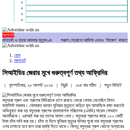
গণমাধ্যম
বিশেষ সংবাদ
সংগঠন
মুক্তমত
আপডেট
া ও হত্যা মামলায় মৃত্যুদণ্ড
পঞ্চাশ পেরোনো আমিশা এখনও ‘সিঙ্গেল’ থাকতে চান
য
হোম
আপডেট
সিআইডির জেরার মুখে গুরুত্বপূর্ণ তথ্য আফ্রিদির
| বৃহস্পতিবার, ২৮ আগস্ট ২০২৫ |
প্রিন্ট
|
১৯৪ বার পঠিত
| পড়ুন
মিনিটে
বসুন্ধরা গ্রুপ এবং গ্রুপের মিডিয়াকে চাপে রাখতে নোংরা খেলায় মেতেছিল বিগত
ফ্যাসিস্ট সরকার। মোসারাত জাহান মুনিয়ার মৃত্যুতে জড়িত মূল আসামিকে রক্ষা করতেই
অভিযুক্ত করা হয় বসুন্ধরা গ্রুপের ব্যবস্থাপনা পরিচালক (এমডি) সায়েম সোবহান
আনভীরকে। এরপরই শুরু হয় তাদের আসল খেলা। বসুন্ধরা গ্রুপের কাছে ১০০ কোটি
টাকা চাঁদা দাবি করা হয়। চাঁদা না দিলে মুনিয়ার মৃত্যুর ঘটনার পুরো দায় বসুন্ধরা গ্রুপের
ওপর চাপানো হবে বলে তারা হুমকি দিতে থাকে। কিন্তু বসুন্ধরা গ্রুপ কোনো অন্যায়ের