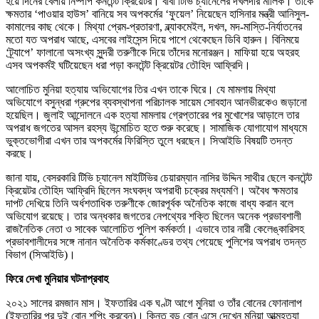
হয়ে দিনের বেলায় নিষ্পাপ কনটেন্ট ক্রিয়েটর। বাবা টিভি চ্যানেলের দখলদার মালিক। তাঁকে
ক্ষমতার ‘পাওয়ার হাউস’ বানিয়ে সব অপকর্মের ‘ফুয়েল’ নিয়েছেন হাসিনার মন্ত্রী আনিসুল-
কামালের কাছ থেকে। মিথ্যা প্রেম-প্রতারণা, ব্ল্যাকমেইল, দখল, মদ-মাস্তি-নির্যাতনের
মতো যত অপরাধ আছে, এসবের লাইসেন্স দিয়ে পাশে থেকেছেন ডিবি হারুন। বিনিময়ে
‘ট্র্যাপে’ ফালানো অসংখ্য সুন্দরী তরুণীকে দিয়ে তাঁদের মনোরঞ্জন। মাফিয়া হয়ে অহরহ
এসব অপকর্মই ঘটিয়েছেন ধরা পড়া কনটেন্ট ক্রিয়েটর তৌহিদ আফ্রিদি।
আলোচিত মুনিয়া হত্যায় অভিযোগের তির এখন তাকে ঘিরে। যে মামলায় মিথ্যা
অভিযোগে বসুন্ধরা গ্রুপের ব্যবস্থাপনা পরিচালক সায়েম সোবহান আনভীরকেও জড়ানো
হয়েছিল। জুলাই আন্দোলনে এক হত্যা মামলায় গ্রেপ্তারের পর মুখোশের আড়ালে তার
অপরাধ জগতের আসল রহস্য উন্মোচিত হতে শুরু করেছে। সামাজিক যোগাযোগ মাধ্যমে
ভুক্তভোগীরা এখন তার অপকর্মের ফিরিস্তি তুলে ধরছেন। সিআইডি বিষয়টি তদন্ত
করছে।
জানা যায়, বেসরকারি টিভি চ্যানেল মাইটিভির চেয়ারম্যান নাসির উদ্দিন সাথীর ছেলে কনটেন্ট
ক্রিয়েটর তৌহিদ আফ্রিদি ছিলেন সংঘবদ্ধ অপরাধী চক্রের মধ্যমণি। অবৈধ ক্ষমতার
দাপট দেখিয়ে তিনি অর্ধশতাধিক তরুণীকে জোরপূর্বক অনৈতিক কাজে বাধ্য করান বলে
অভিযোগ রয়েছে। তার অন্ধকার জগতের নেপথ্যের শক্তি ছিলেন অনেক প্রভাবশালী
রাজনৈতিক নেতা ও সাবেক আলোচিত পুলিশ কর্মকর্তা। এভাবে তার নারী কেলেঙ্কারিসহ
প্রভাবশালীদের সঙ্গে নানান অনৈতিক কর্মকাণ্ডের তথ্য পেয়েছে পুলিশের অপরাধ তদন্ত
বিভাগ (সিআইডি)।
ফিরে দেখা মুনিয়ার ঘটনাপ্রবাহ
২০২১ সালের রমজান মাস। ইফতারির এক ঘণ্টা আগে মুনিয়া ও তাঁর বোনের ফোনালাপ
(ইফতারির পর দুই বোন শপিং করবেন)। কিন্তু বড় বোন এসে দেখেন মুনিয়া আত্মহত্যা