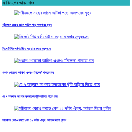
এ বিভাগের আরও খবর
শ্রীমঙ্গলে মাছের জালে আটকা পড়ে অজগরের মৃত্যু
সিলেটে শিশু ধর্ষণচেষ্টা ও হত্যা মামলায় মৃত্যুদণ্ড
পঞ্চাশ পেরোনো আমিশা এখনও ‘সিঙ্গেল’ থাকতে চান
যে ৭ অভ্যাস আপনার হৃদরোগের ঝুঁকি বাড়িয়ে দিতে পারে
সচিবালয় ঘেরাও করতে গেল ১১ দলীয় ঐক্য, আটকে দিলো পুলিশ