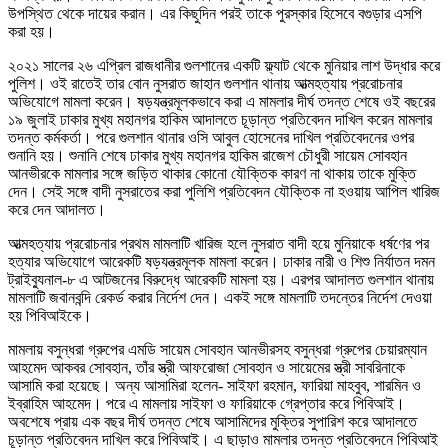
উপস্থিত থেকে দায়ের করান। এর কিছুদিন পরই তাকে পুরস্কার হিসেবে বগুড়ার এসপি
করা হয়।
২০২১ সালের ২৬ এপ্রিল রাজধানীর গুলশানের একটি ফ্ল্যাট থেকে মুনিয়ার লাশ উদ্ধার করে
পুলিশ। ওই রাতেই তার বোন নুসরাত জাহান গুলশান থানায় আত্মহত্যায় প্ররোচনার
অভিযোগে মামলা করেন। ষড়যন্ত্রমূলকভাবে করা এ মামলার দীর্ঘ তদন্ত শেষে ওই বছরের
১৯ জুলাই ঢাকার মুখ্য মহানগর হাকিম আদালতে চূড়ান্ত প্রতিবেদন দাখিল করেন মামলার
তদন্ত কর্মকর্তা। পরে গুলশান থানার ওসি আবুল হোসেনের দাখিল প্রতিবেদনের ওপর
শুনানি হয়। শুনানি শেষে ঢাকার মুখ্য মহানগর হাকিম রাজেশ চৌধুরী সায়েম সোবহান
আনভীরকে মামলার সঙ্গে জড়িত থাকার কোনো যৌক্তিক কারণ না থাকায় তাকে মুক্তি
দেন। সেই সঙ্গে বাদী নুসরাতের করা পুলিশি প্রতিবেদন যৌক্তিক না হওয়ায় আপিল খারিজ
করে দেন আদালত।
আত্মহত্যায় প্ররোচনার প্রথম মামলাটি খারিজ হলে নুসরাত বাদী হয়ে মুনিয়াকে ধর্ষণের পর
হত্যার অভিযোগে আরেকটি ষড়যন্ত্রমূলক মামলা করেন। ঢাকার নারী ও শিশু নির্যাতন দমন
ট্রাইব্যুনাল-৮ এ আটজনের বিরুদ্ধে আরেকটি মামলা হয়। এরপর আদালত গুলশান থানায়
মামলাটি জবানবন্দি রেকর্ড করার নির্দেশ দেন। একই সঙ্গে মামলাটি তদন্তের নির্দেশ দেওয়া
হয় পিবিআইকে।
মামলায় বসুন্ধরা গ্রুপের এমডি সায়েম সোবহান আনভীরসহ বসুন্ধরা গ্রুপের চেয়ারম্যান
আহমেদ আকবর সোবহান, তাঁর স্ত্রী আফরোজা সোবহান ও সায়েমের স্ত্রী সাবরিনাকে
আসামি করা হয়েছে। অন্য আসামিরা হলেন- সাইফা রহমান, ফারিয়া মাহবুব, শারমিন ও
ইব্রাহিম আহমেদ। পরে এ মামলায় সাইফা ও ফারিয়াকে গ্রেপ্তার করে পিবিআই।
অবশেষে প্রায় এক বছর দীর্ঘ তদন্ত শেষে আসামিদের মুক্তির সুপারিশ করে আদালতে
চূড়ান্ত প্রতিবেদন দাখিল করে পিবিআই। এ ছাড়াও মামলার তদন্ত প্রতিবেদনে পিবিআই