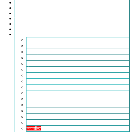
খেলাধুলা
সারাদেশ
স্বাস্থ্য
তথ্য ও প্রযুক্তি
ফটোগ্যালারি
ভিডিও গ্যালারি
আরও
২৪টুডেনিউজ পরিবার
আইন আদালত
ইচ্ছে ঘুড়ি
ইসলাম
কৃষি
কবিতা-ছড়া
ফিচার
বিচিত্র সংবাদ
মুক্তমত
মুক্তিযুদ্ধ
লাইফস্টাইল
শিক্ষা
সম্পাদকীয়
সাহিত্য
পাঠকের কথা
আলোচিত