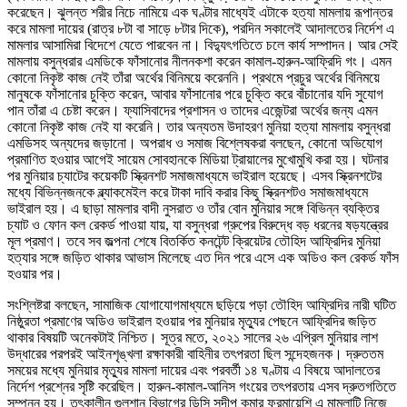
করেছেন। ঝুলন্ত শরীর নিচে নামিয়ে এক ঘণ্টার মাধ্যেই এটাকে হত্যা মামলায় রূপান্তর
করে মামলা দায়ের (রাত্র ৮টা বা সাড়ে ৮টার দিকে), পরদিন সকালেই আদালতের নির্দেশ এ
মামলার আসামিরা বিদেশে যেতে পারবেন না। বিদ্যুৎগতিতে চলে কার্য সম্পাদন। আর সেই
মামলায় বসুন্ধরার এমডিকে ফাঁসানোর নীলনকশা করেন কামাল-হারুন-আফ্রিদি গং। এমন
কোনো নিকৃষ্ট কাজ নেই তাঁরা অর্থের বিনিময়ে করেননি। প্রথমে প্রচুর অর্থের বিনিময়ে
মানুষকে ফাঁসানোর চুক্তি করেন, আবার ফাঁসানোর পরে চুক্তি করে বাঁচানোর যদি সুযোগ
পান তাঁরা এ চেষ্টা করেন। ফ্যাসিবাদের প্রশাসন ও তাদের এজেন্টরা অর্থের জন্য এমন
কোনো নিকৃষ্ট কাজ নেই যা করেনি। তার অন্যতম উদাহরণ মুনিয়া হত্যা মামলায় বসুন্ধরা
এমডিসহ অন্যদের জড়ানো। অপরাধ ও সমাজ বিশ্লেষকরা বলছেন, কোনো অভিযোগ
প্রমাণিত হওয়ার আগেই সায়েম সোবহানকে মিডিয়া ট্রায়ালের মুখোমুখি করা হয়। ঘটনার
পর মুনিয়ার চ্যাটের কয়েকটি স্ক্রিনশট সমাজমাধ্যমে ভাইরাল হয়েছে। এসব স্ক্রিনশটের
মধ্যে বিভিন্নজনকে ব্ল্যাকমেইল করে টাকা দাবি করার কিছু স্ক্রিনশটও সমাজমাধ্যমে
ভাইরাল হয়। এ ছাড়া মামলার বাদী নুসরাত ও তাঁর বোন মুনিয়ার সঙ্গে বিভিন্ন ব্যক্তির
চ্যাট ও ফোন কল রেকর্ড পাওয়া যায়, যা বসুন্ধরা গ্রুপের বিরুদ্ধে বড় ধরনের ষড়যন্ত্রের
মূল প্রমাণ। তবে সব জল্পনা শেষে বিতর্কিত কনটেন্ট ক্রিয়েটর তৌহিদ আফ্রিদির মুনিয়া
হত্যার সঙ্গে জড়িত থাকার আভাস মিলেছে এত দিন পরে এসে এক অডিও কল রেকর্ড ফাঁস
হওয়ার পর।
সংশ্লিষ্টরা বলছেন, সামাজিক যোগাযোগমাধ্যমে ছড়িয়ে পড়া তৌহিদ আফ্রিদির নারী ঘটিত
নিষ্ঠুরতা প্রমাণের অডিও ভাইরাল হওয়ার পর মুনিয়ার মৃত্যুর পেছনে আফ্রিদির জড়িত
থাকার বিষয়টি অনেকটাই নিশ্চিত। সূত্র মতে, ২০২১ সালের ২৬ এপ্রিল মুনিয়ার লাশ
উদ্ধারের পরপরই আইনশৃঙ্খলা রক্ষাকারী বাহিনীর তৎপরতা ছিল সন্দেহজনক। দ্রুততম
সময়ের মধ্যে মুনিয়ার মৃত্যুর মামলা দায়ের এবং পরবর্তী ১৪ ঘণ্টায় এ বিষয়ে আদালতের
নির্দেশ প্রশ্নের সৃষ্টি করেছিল। হারুন-কামাল-আনিস গংয়ের তৎপরতায় এসব দ্রুতগতিতে
সম্পন্ন হয়। তৎকালীন গুলশান বিভাগের ডিসি সুদীপ কুমার ফরমায়েশি এ মামলাটি নিজে