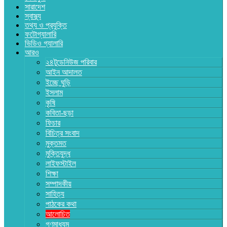
সারাদেশ
স্বাস্থ্য
তথ্য ও প্রযুক্তি
ফটোগ্যালারি
ভিডিও গ্যালারি
আরও
২৪টুডেনিউজ পরিবার
আইন আদালত
ইচ্ছে ঘুড়ি
ইসলাম
কৃষি
কবিতা-ছড়া
ফিচার
বিচিত্র সংবাদ
মুক্তমত
মুক্তিযুদ্ধ
লাইফস্টাইল
শিক্ষা
সম্পাদকীয়
সাহিত্য
পাঠকের কথা
আলোচিত
গণমাধ্যম