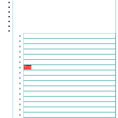
খেলাধুলা
সারাদেশ
স্বাস্থ্য
তথ্য ও প্রযুক্তি
ফটোগ্যালারি
ভিডিও গ্যালারি
আরও
২৪টুডেনিউজ পরিবার
আইন আদালত
ইচ্ছে ঘুড়ি
ইসলাম
কৃষি
কবিতা-ছড়া
ফিচার
বিচিত্র সংবাদ
মুক্তমত
মুক্তিযুদ্ধ
লাইফস্টাইল
শিক্ষা
সম্পাদকীয়
সাহিত্য
পাঠকের কথা
আলোচিত