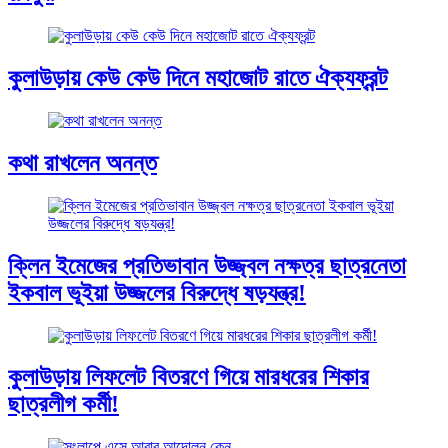
কুলাউড়ায় কেউ কেউ দিনে মহাজোট রাতে ঐক্যফ্রন্ট
কথা রাখলেন অনন্ত
ক্লিন ইমেজের প্রতিভাবান উজ্জ্বল নক্ষত্র ছাত্রনেতা
ইকবাল ভূইয়া উজ্জলের বিরুদ্ধে ষড়যন্ত্র!
কুলাউড়ায় লিফলেট বিতরণে গিয়ে মারধরের শিকার
ছাত্রলীগ কর্মী!