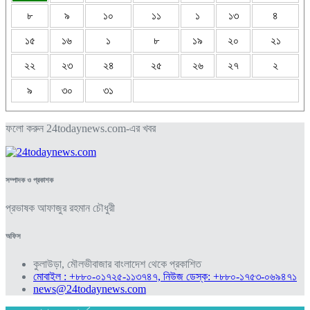
৮
৯
১০
১১
১
১৩
৪
১৫
১৬
১
৮
১৯
২০
২১
২২
২৩
২৪
২৫
২৬
২৭
২
৯
৩০
৩১
ফলো করুন 24todaynews.com-এর খবর
সম্পাদক ও প্রকাশক
প্রভাষক আফাজুর রহমান চৌধুরী
অফিস
কুলাউড়া, মৌলভীবাজার বাংলাদেশ থেকে প্রকাশিত
মোবাইল : +৮৮০-০১৭২৫-১১৩৭৪৭, নিউজ ডেস্ক: +৮৮০-১৭৫৩-০৬৯৪৭১
news@24todaynews.com