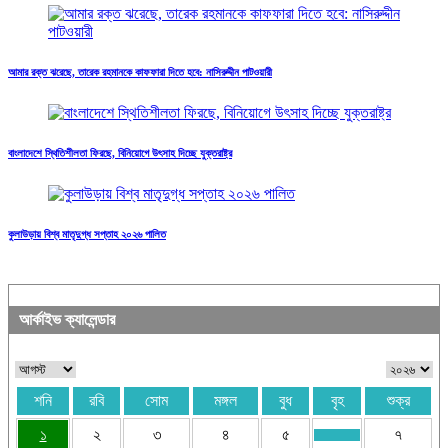
আমার রক্ত ঝরেছে, তারেক রহমানকে কাফফারা দিতে হবে: নাসিরুদ্দীন পাটওয়ারী
বাংলাদেশে স্থিতিশীলতা ফিরছে, বিনিয়োগে উৎসাহ দিচ্ছে যুক্তরাষ্ট্র
কুলাউড়ায় বিশ্ব মাতৃদুগ্ধ সপ্তাহ ২০২৬ পালিত
আর্কাইভ ক্যালেন্ডার
শনি
রবি
সোম
মঙ্গল
বুধ
বৃহ
শুক্র
১
২
৩
৪
৫
৭