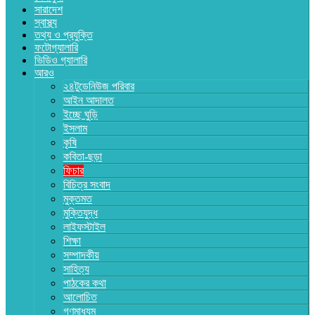
সারাদেশ
স্বাস্থ্য
তথ্য ও প্রযুক্তি
ফটোগ্যালারি
ভিডিও গ্যালারি
আরও
২৪টুডেনিউজ পরিবার
আইন আদালত
ইচ্ছে ঘুড়ি
ইসলাম
কৃষি
কবিতা-ছড়া
ফিচার
বিচিত্র সংবাদ
মুক্তমত
মুক্তিযুদ্ধ
লাইফস্টাইল
শিক্ষা
সম্পাদকীয়
সাহিত্য
পাঠকের কথা
আলোচিত
গণমাধ্যম