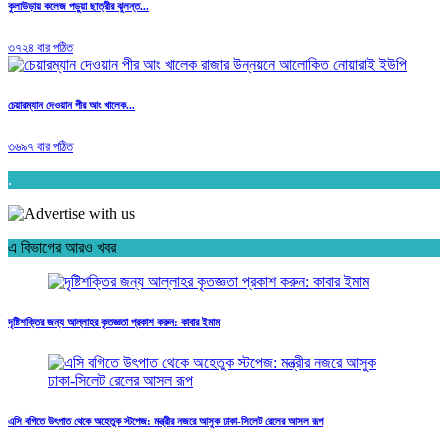
কুলাউড়ায় কলেজ পড়ুয়া ছাত্রীর ঝুলন্ত...
৩৭২৪ বার পঠিত
চেয়ারম্যান দেওয়ান পীর আং খালেক...
৩৬৯৭ বার পঠিত
.
এ বিভাগের আরও খবর
দৃষ্টিশক্তির জন্য আল্লাহর কৃতজ্ঞতা প্রকাশ করুন: কাবার ইমাম
এসি বগিতে উৎপাত থেকে অহেতুক স্টপেজ: মন্ত্রীর নজরে আসুক ঢাকা-সিলেট রেলের আসল রূপ