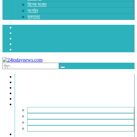
বিশেষ সংবাদ
সংগঠন
মুক্তমত
প্রচ্ছদ
জাতীয়
রাজনীতি
অর্থনীতি
আন্তর্জাতিক
জেলা সংবাদ
হবিগঞ্জ
মৌলভীবাজার
সুনামগঞ্জ
সিলেট
বিনোদন