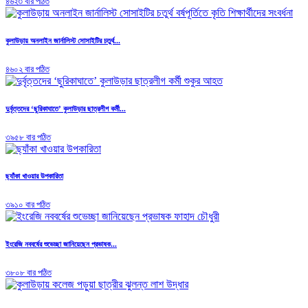
৪৬২৩ বার পঠিত
কুলাউড়ায় অনলাইন জার্নালিস্ট সোসাইটির চতুর্থ...
৪৬০২ বার পঠিত
দুর্বৃত্তদের ‘ছুরিকাঘাতে’ কুলাউড়ার ছাত্রলীগ কর্মী...
৩৯৫৮ বার পঠিত
ছ্যাঁকা খাওয়ার উপকারিতা
৩৯১০ বার পঠিত
ইংরেজি নববর্ষের শুভেচ্ছা জানিয়েছেন প্রভাষক...
৩৮০৮ বার পঠিত