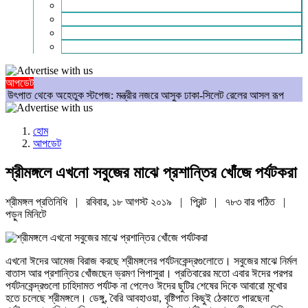
গণমাধ্যম
বিশেষ সংবাদ
সংগঠন
মুক্তমত
আপডেট
 অহেতুক স্টপেজ: মন্ত্রীর নজরে আসুক ঢাকা-সিলেট রেলের আসল রূপ
আমার রক্ত ঝরে
হোম
আপডেট
শ্রীমঙ্গলে এখনো সবুজের মাঝে প্রশান্তির খোঁজে পর্যটকরা
শ্রীমঙ্গল প্রতিনিধি | রবিবার, ১৮ আগস্ট ২০১৯ |
প্রিন্ট
|
৭৮৩ বার পঠিত
|
পড়ুন
মিনিটে
এখনো ঈদের আমেজ বিরাজ করছে শ্রীমঙ্গলের পর্যটনকেন্দ্রগুলোতে। সবুজের মাঝে নির্মল
বাতাস আর প্রশান্তির খোঁজছেন ভ্রমণ পিপাসুরা। প্রতিবারের মতো এবার ঈদের পরপর
পর্যটনকেন্দ্রগুলো চাহিদামত পর্যটক না পেলেও ঈদের ছুটির শেষের দিকে আবারো মুখোর
হতে চলেছে শ্রীমঙ্গলে। ডেঙ্গু, বৈরি আবহাওয়া, বৃষ্টিপাত কিছুই ঠেকাতে পারছেনা