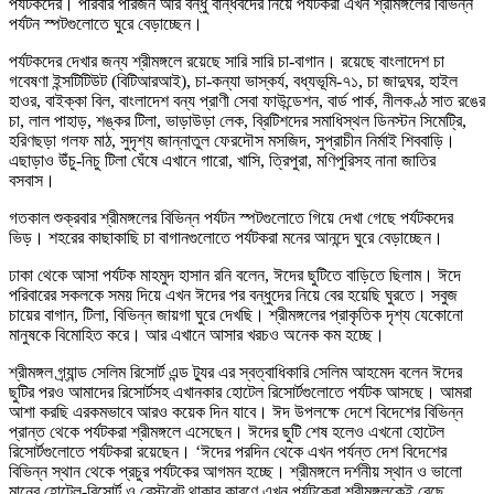
পর্যটকদের। পরিবার পরিজন আর বন্ধু বান্ধবদের নিয়ে পর্যটকরা এখন শ্রীমঙ্গলের বিভিন্ন
পর্যটন স্পটগুলোতে ঘুরে বেড়াচ্ছেন।
পর্যটকদের দেখার জন্য শ্রীমঙ্গলে রয়েছে সারি সারি চা-বাগান। রয়েছে বাংলাদেশ চা
গবেষণা ইন্সটিটিউট (বিটিআরআই), চা-কন্যা ভাস্কর্য, বধ্যভূমি-৭১, চা জাদুঘর, হাইল
হাওর, বাইক্কা বিল, বাংলাদেশ বন্য প্রাণী সেবা ফাউন্ডেশন, বার্ড পার্ক, নীলকণ্ঠ সাত রঙের
চা, লাল পাহাড়, শঙ্কর টিলা, ভাড়াউড়া লেক, ব্রিটিশদের সমাধিস্থল ডিনস্টন সিমেট্রি,
হরিণছড়া গলফ মাঠ, সুদৃশ্য জান্নাতুল ফেরদৌস মসজিদ, সুপ্রাচীন নির্মাই শিববাড়ি।
এছাড়াও উঁচু-নিচু টিলা ঘেঁষে এখানে গারো, খাসি, ত্রিপুরা, মণিপুরিসহ নানা জাতির
বসবাস।
গতকাল শুক্রবার শ্রীমঙ্গলের বিভিন্ন পর্যটন স্পটগুলোতে গিয়ে দেখা গেছে পর্যটকদের
ভিড়। শহরের কাছাকাছি চা বাগানগুলোতে পর্যটকরা মনের আনন্দে ঘুরে বেড়াচ্ছেন।
ঢাকা থেকে আসা পর্যটক মাহমুদ হাসান রনি বলেন, ঈদের ছুটিতে বাড়িতে ছিলাম। ঈদে
পরিবারের সকলকে সময় দিয়ে এখন ঈদের পর বন্ধুদের নিয়ে বের হয়েছি ঘুরতে। সবুজ
চায়ের বাগান, টিলা, বিভিন্ন জায়গা ঘুরে দেখছি। শ্রীমঙ্গলের প্রাকৃতিক দৃশ্য যেকোনো
মানুষকে বিমোহিত করে। আর এখানে আসার খরচও অনেক কম হচ্ছে।
শ্রীমঙ্গল গ্র্যান্ড সেলিম রিসোর্ট এন্ড ট্যুর এর স্বত্বাধিকারি সেলিম আহমেদ বলেন ঈদের
ছুটির পরও আমাদের রিসোর্টসহ এখানকার হোটেল রিসোর্টগুলোতে পর্যটক আসছে। আমরা
আশা করছি এরকমভাবে আরও কয়েক দিন যাবে। ঈদ উপলক্ষে দেশে বিদেশের বিভিন্ন
প্রান্ত থেকে পর্যটকরা শ্রীমঙ্গলে এসেছেন। ঈদের ছুটি শেষ হলেও এখনো হোটেল
রিসোর্টগুলোতে পর্যটকরা রয়েছেন। ‘ঈদের পরদিন থেকে এখন পর্যন্ত দেশ বিদেশের
বিভিন্ন স্থান থেকে প্রচুর পর্যটকের আগমন হচ্ছে। শ্রীমঙ্গলে দর্শনীয় স্থান ও ভালো
মানের হোটেল-রিসোর্ট ও রেস্টুরেন্ট থাকার কারণে এখন পর্যটকেরা শ্রীমঙ্গলকেই বেছে