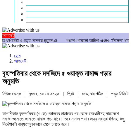
গণমাধ্যম
বিশেষ সংবাদ
সংগঠন
মুক্তমত
আপডেট
্টা ও হত্যা মামলায় মৃত্যুদণ্ড
পঞ্চাশ পেরোনো আমিশা এখনও ‘সিঙ্গেল’ থাকতে চান
হোম
আপডেট
বৃহস্পতিবার থেকে মসজিদে ৫ ওয়াক্ত নামাজ পড়ার
অনুমতি
নিউজ ডেস্ক | বুধবার, ০৬ মে ২০২০ |
প্রিন্ট
|
৯৩২ বার পঠিত
| পড়ুন
মিনিটে
আগামীকাল বৃহস্পতিবার (৭ মে) জোহরের নামাজের পর থেকে রাজধানীসহ সারাদেশে
মসজিদগুলোতে জামাতে নামাজ পড়া যাবে। তবে নামাজ পড়ার জন্য স্বাস্থ্যবিধিসহ কিছু
নির্দেশাবলি বাধ্যতামূলকভাবে মেনে চলতে হবে।