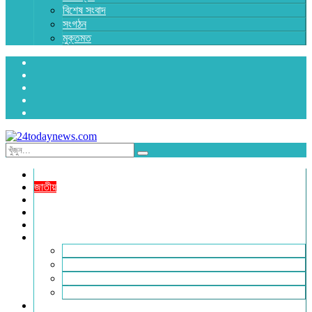
বিশেষ সংবাদ
সংগঠন
মুক্তমত
প্রচ্ছদ
জাতীয়
রাজনীতি
অর্থনীতি
আন্তর্জাতিক
জেলা সংবাদ
হবিগঞ্জ
মৌলভীবাজার
সুনামগঞ্জ
সিলেট
বিনোদন