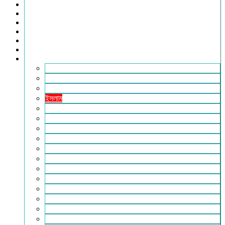
খেলাধুলা
সারাদেশ
স্বাস্থ্য
তথ্য ও প্রযুক্তি
ফটোগ্যালারি
ভিডিও গ্যালারি
আরও
২৪টুডেনিউজ পরিবার
আইন আদালত
ইচ্ছে ঘুড়ি
ইসলাম
কৃষি
কবিতা-ছড়া
ফিচার
বিচিত্র সংবাদ
মুক্তমত
মুক্তিযুদ্ধ
লাইফস্টাইল
শিক্ষা
সম্পাদকীয়
সাহিত্য
পাঠকের কথা
আলোচিত