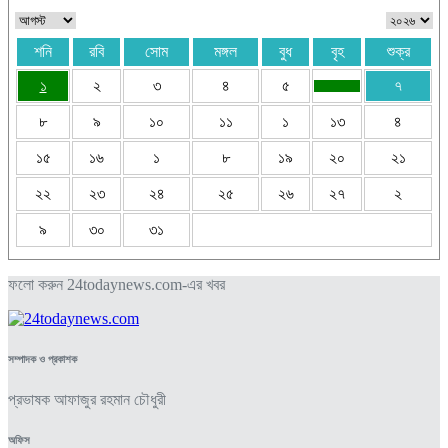
শনি
রবি
সোম
মঙ্গল
বুধ
বৃহ
শুক্র
১
২
৩
৪
৫
৭
৮
৯
১০
১১
১
১৩
৪
১৫
১৬
১
৮
১৯
২০
২১
২২
২৩
২৪
২৫
২৬
২৭
২
৯
৩০
৩১
ফলো করুন 24todaynews.com-এর খবর
সম্পাদক ও প্রকাশক
প্রভাষক আফাজুর রহমান চৌধুরী
অফিস