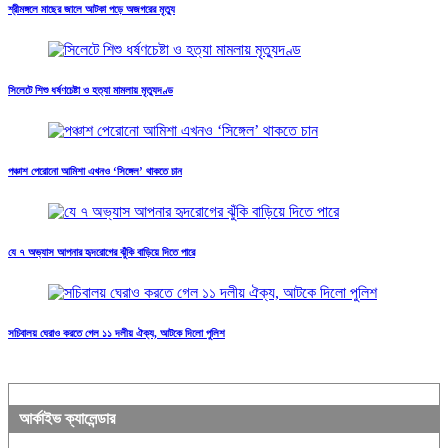
শ্রীমঙ্গলে মাছের জালে আটকা পড়ে অজগরের মৃত্যু
সিলেটে শিশু ধর্ষণচেষ্টা ও হত্যা মামলায় মৃত্যুদণ্ড
পঞ্চাশ পেরোনো আমিশা এখনও ‘সিঙ্গেল’ থাকতে চান
যে ৭ অভ্যাস আপনার হৃদরোগের ঝুঁকি বাড়িয়ে দিতে পারে
সচিবালয় ঘেরাও করতে গেল ১১ দলীয় ঐক্য, আটকে দিলো পুলিশ
আর্কাইভ ক্যালেন্ডার