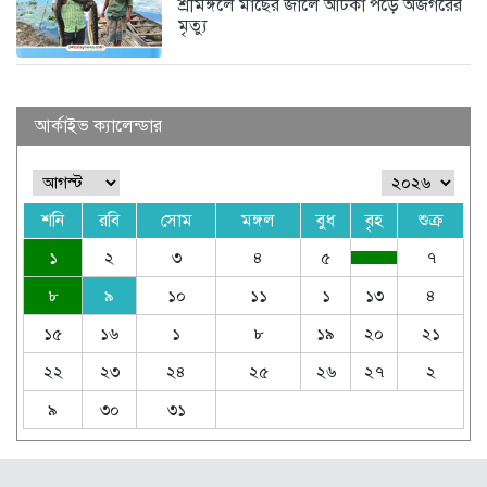
শ্রীমঙ্গলে মাছের জালে আটকা পড়ে অজগরের
মৃত্যু
আর্কাইভ ক্যালেন্ডার
শনি
রবি
সোম
মঙ্গল
বুধ
বৃহ
শুক্র
১
২
৩
৪
৫
৭
৮
৯
১০
১১
১
১৩
৪
১৫
১৬
১
৮
১৯
২০
২১
২২
২৩
২৪
২৫
২৬
২৭
২
৯
৩০
৩১