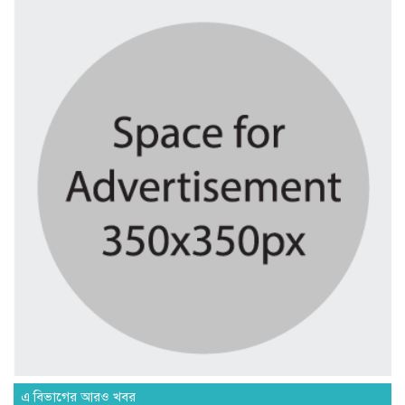
ভবানীপুরে আ.লীগ নেতার ছেলের বিরুদ্ধে...
২৪ ঘণ্টা আগে
ফিফার বিশ্বকাপ বয়কটের সিদ্ধান্তে অটল...
৩ দিন আগে
শ্রীমঙ্গলে মাছের জালে আটকা পড়ে...
৩ দিন আগে
সিলেটে শিশু ধর্ষণচেষ্টা ও হত্যা...
৩ দিন আগে
পঞ্চাশ পেরোনো আমিশা এখনও ‘সিঙ্গেল’...
৩ দিন আগে
এ বিভাগের আরও খবর