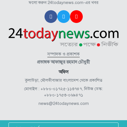
ফলো করুন 24todaynews.com-এর খবর
সম্পাদক ও প্রকাশক
প্রভাষক আফাজুর রহমান চৌধুরী
অফিস
কুলাউড়া, মৌলভীবাজার বাংলাদেশ থেকে প্রকাশিত
মোবাইল : +৮৮০-০১৭২৫-১১৩৭৪৭, নিউজ ডেস্ক:
+৮৮০-১৭৫৩-০৬৯৪৭১
news@24todaynews.com