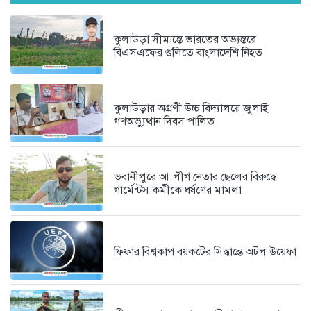
যে ৭ অভ্যাস আপনার হৃদরোগের...
কুলাউড়া সীমান্তে ভারতের অভ্যন্তরে
৩ দিন আগে
বিএসএফের গুলিতে বাংলাদেশি নিহত
সচিবালয় ঘেরাও করতে গেল ১১...
কুলাউড়ার অগ্রণী উচ্চ বিদ্যালয়ে জুলাই
৩ দিন আগে
গণঅভ্যুত্থান দিবস পালিত
ভবানীপুরে আ.লীগ নেতার ছেলের বিরুদ্ধে
গার্মেন্টস কর্মীকে ধর্ষণের মামলা
ফিফার বিশ্বকাপ বয়কটের সিদ্ধান্তে অটল উয়েফা