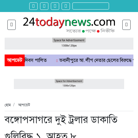
থান দিবস পালিত
আপডেট
ভবানীপুরে আ.লীগ নেতার ছেলের বিরুদ্ধে গার্মেন্টস কর্মী
হোম
আপডেট
বঙ্গোপসাগরে দুই ট্রলার ডাকাতি
গুলিবিদ্ধ ১, আহত ৮