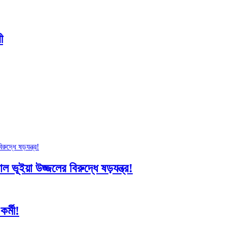
ী
 ভূইয়া উজ্জলের বিরুদ্ধে ষড়যন্ত্র!
র্মী!