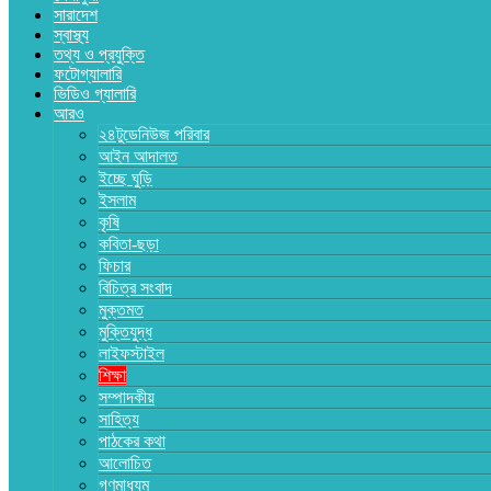
সারাদেশ
স্বাস্থ্য
তথ্য ও প্রযুক্তি
ফটোগ্যালারি
ভিডিও গ্যালারি
আরও
২৪টুডেনিউজ পরিবার
আইন আদালত
ইচ্ছে ঘুড়ি
ইসলাম
কৃষি
কবিতা-ছড়া
ফিচার
বিচিত্র সংবাদ
মুক্তমত
মুক্তিযুদ্ধ
লাইফস্টাইল
শিক্ষা
সম্পাদকীয়
সাহিত্য
পাঠকের কথা
আলোচিত
গণমাধ্যম