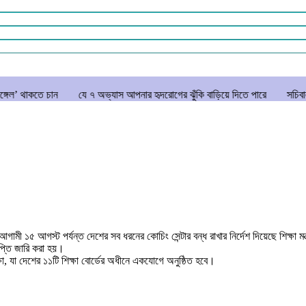
ন
যে ৭ অভ্যাস আপনার হৃদরোগের ঝুঁকি বাড়িয়ে দিতে পারে
সচিবালয় ঘেরাও করত
আগামী ১৫ আগস্ট পর্যন্ত দেশের সব ধরনের কোচিং সেন্টার বন্ধ রাখার নির্দেশ দিয়েছে শিক্ষা মন
ঞপ্তি জারি করা হয়।
, যা দেশের ১১টি শিক্ষা বোর্ডের অধীনে একযোগে অনুষ্ঠিত হবে।