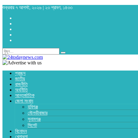
শুক্রবার ৭ আগস্ট, ২০২৬ | ২৩ শ্রাবণ, ১৪৩৩
প্রচ্ছদ
জাতীয়
রাজনীতি
অর্থনীতি
আন্তর্জাতিক
জেলা সংবাদ
হবিগঞ্জ
মৌলভীবাজার
সুনামগঞ্জ
সিলেট
বিনোদন
খেলাধুলা