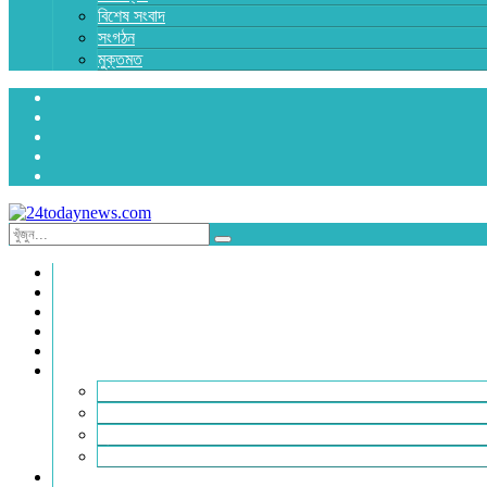
বিশেষ সংবাদ
সংগঠন
মুক্তমত
প্রচ্ছদ
জাতীয়
রাজনীতি
অর্থনীতি
আন্তর্জাতিক
জেলা সংবাদ
হবিগঞ্জ
মৌলভীবাজার
সুনামগঞ্জ
সিলেট
বিনোদন