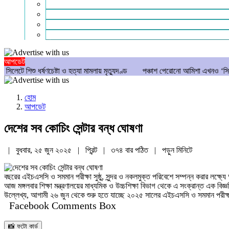
গণমাধ্যম
বিশেষ সংবাদ
সংগঠন
মুক্তমত
আপডেট
্ষণচেষ্টা ও হত্যা মামলায় মৃত্যুদণ্ড
পঞ্চাশ পেরোনো আমিশা এখনও ‘সিঙ্গেল’ থাকতে চা
হোম
আপডেট
দেশের সব কোচিং সেন্টার বন্ধ ঘোষণা
| বুধবার, ২৫ জুন ২০২৫ |
প্রিন্ট
|
৩৭৪ বার পঠিত
| পড়ুন
মিনিটে
বছরের এইচএসসি ও সমমান পরীক্ষা সুষ্ঠু, সুন্দর ও নকলমুক্ত পরিবেশে সম্পন্ন করার লক্ষ্যে 
আজ মঙ্গলবার শিক্ষা মন্ত্রণালয়ের মাধ্যমিক ও উচ্চশিক্ষা বিভাগ থেকে এ সংক্রান্ত এক বিজ্
উল্লেখ্য, আগামী ২৬ জুন থেকে শুরু হতে যাচ্ছে ২০২৫ সালের এইচএসসি ও সমমান পরীক্ষা
Facebook Comments Box
📸 ফটো কার্ড