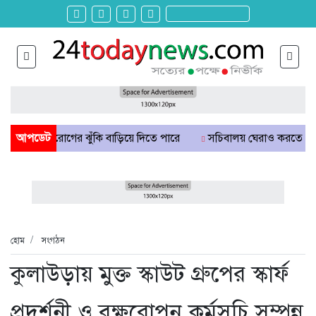
 হৃদরোগের ঝুঁকি বাড়িয়ে দিতে পারে
আপডেট
সচিবালয় ঘেরাও করতে গেল ১১ দ
হোম
সংগঠন
কুলাউড়ায় মুক্ত স্কাউট গ্রুপের স্কার্ফ
প্রদর্শনী ও বৃক্ষরোপন কর্মসূচি সম্পন্ন