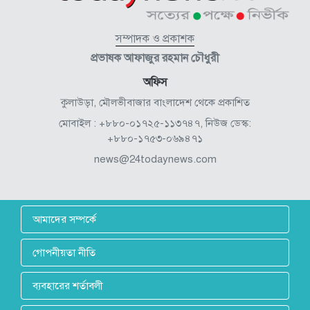
সম্পাদক ও প্রকাশক
প্রভাষক আফাজুর রহমান চৌধুরী
অফিস
কুলাউড়া, মৌলভীবাজার বাংলাদেশ থেকে প্রকাশিত
মোবাইল : +৮৮০-০১৭২৫-১১৩৭৪৭, নিউজ ডেস্ক:
+৮৮০-১৭৫৩-০৬৯৪৭১
news@24todaynews.com
আমাদের সম্পর্কে
গোপনীয়তা নীতি
ব্যবহারের শর্তাবলী