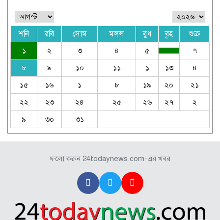
শনি
রবি
সোম
মঙ্গল
বুধ
বৃহ
শুক্র
১
২
৩
৪
৫
৭
৮
৯
১০
১১
১
১৩
৪
১৫
১৬
১
৮
১৯
২০
২১
২২
২৩
২৪
২৫
২৬
২৭
২
৯
৩০
৩১
ফলো করুন 24todaynews.com-এর খবর