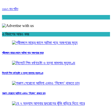
৩৬৯৭ বার পঠিত
.
এ বিভাগের আরও খবর
শ্রীমঙ্গলে মাছের জালে আটকা পড়ে অজগরের মৃত্যু
সিলেটে শিশু ধর্ষণচেষ্টা ও হত্যা মামলায় মৃত্যুদণ্ড
পঞ্চাশ পেরোনো আমিশা এখনও ‘সিঙ্গেল’ থাকতে চান