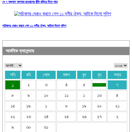
যে ৭ অভ্যাস আপনার হৃদরোগের ঝুঁকি বাড়িয়ে দিতে পারে
সচিবালয় ঘেরাও করতে গেল ১১ দলীয় ঐক্য, আটকে দিলো পুলিশ
আর্কাইভ ক্যালেন্ডার
শনি
রবি
সোম
মঙ্গল
বুধ
বৃহ
শুক্র
১
২
৩
৪
৫
৭
৮
৯
১০
১১
১
১৩
৪
১৫
১৬
১
৮
১৯
২০
২১
২২
২৩
২৪
২৫
২৬
২৭
২
৯
৩০
৩১