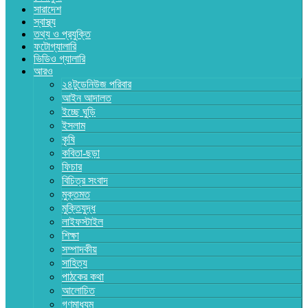
সারাদেশ
স্বাস্থ্য
তথ্য ও প্রযুক্তি
ফটোগ্যালারি
ভিডিও গ্যালারি
আরও
২৪টুডেনিউজ পরিবার
আইন আদালত
ইচ্ছে ঘুড়ি
ইসলাম
কৃষি
কবিতা-ছড়া
ফিচার
বিচিত্র সংবাদ
মুক্তমত
মুক্তিযুদ্ধ
লাইফস্টাইল
শিক্ষা
সম্পাদকীয়
সাহিত্য
পাঠকের কথা
আলোচিত
গণমাধ্যম