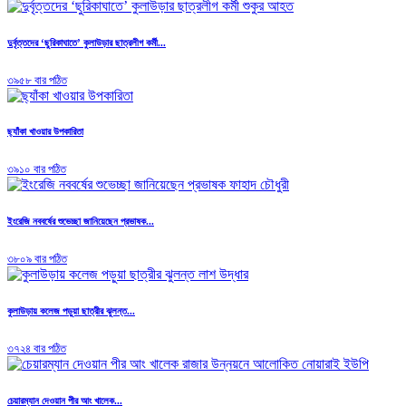
দুর্বৃত্তদের ‘ছুরিকাঘাতে’ কুলাউড়ার ছাত্রলীগ কর্মী...
৩৯৫৮ বার পঠিত
ছ্যাঁকা খাওয়ার উপকারিতা
৩৯১০ বার পঠিত
ইংরেজি নববর্ষের শুভেচ্ছা জানিয়েছেন প্রভাষক...
৩৮০৯ বার পঠিত
কুলাউড়ায় কলেজ পড়ুয়া ছাত্রীর ঝুলন্ত...
৩৭২৪ বার পঠিত
চেয়ারম্যান দেওয়ান পীর আং খালেক...