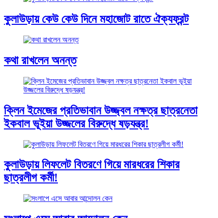
কুলাউড়ায় কেউ কেউ দিনে মহাজোট রাতে ঐক্যফ্রন্ট
কথা রাখলেন অনন্ত
ক্লিন ইমেজের প্রতিভাবান উজ্জ্বল নক্ষত্র ছাত্রনেতা
ইকবাল ভূইয়া উজ্জলের বিরুদ্ধে ষড়যন্ত্র!
কুলাউড়ায় লিফলেট বিতরণে গিয়ে মারধরের শিকার
ছাত্রলীগ কর্মী!