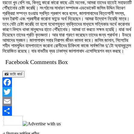
হয়তো খুব বেশি নয়, কিন্তু কারো কারো কাছে এটা অনেক, আমরা তাদের হাতেই সহায়তাটি
পৌঁছানোর চেষ্টা করেছি। সংগঠনের সাধারণ সম্পাদক এডভোকেট জসিম উদ্দিন বিতরণ
প্রক্রিয়া সম্পন্ন হওয়ায় স্বস্তি প্রকাশ করে বলেন, জালালাবাদের বিত্তশালী সদস্য,
ভবন ট্রাস্ট এবং প্রবাসীরা করোনা ফান্ডে অর্থ দিয়েছেন। আমরা উদ্যোগ নিয়েছি মাত্র।
তবে যেটা চেষ্টা করেছি তা হলো যথোপযুক্ত ব্যক্তিদের মাধ্যমে সত্যিকার অর্থে করোনার
কারণে বিপদে থাকা মানুষদের হাতে পৌঁছানোর। আমরা তা করতে সক্ষম হয়েছি। যারা অর্থ
দিয়েছেন তাদের প্রতি কৃতজ্ঞতা। আর যারা গ্রহণ করেছেন তাদের জন্য প্রার্থনা। উভয়ে
আমাদের স্বজন। জালালাবাদ সবার নিরাপদ জীবন কামনা করে। জসিম জানান, সিলেটের
শহীদ শামসুদ্দিন হাসপাতালে করোনা রোগীদের চিকিৎসা কাজে সার্বক্ষণিক দু’টো অ্যাম্বুলেন্স
নিয়োজিত রয়েছে। যার যাবতীয় ব্যয় ঢাকাস্থ জালালাবাদ এসোসিয়েশন বহন করছে।
Facebook Comments Box
📸 ফটো কার্ড
Facebook
Twitter
Email
Share
এ বিভাগের সর্বাধিক পঠিত