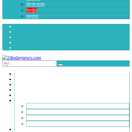
বিশেষ সংবাদ
সংগঠন
মুক্তমত
প্রচ্ছদ
জাতীয়
রাজনীতি
অর্থনীতি
আন্তর্জাতিক
জেলা সংবাদ
হবিগঞ্জ
মৌলভীবাজার
সুনামগঞ্জ
সিলেট
বিনোদন